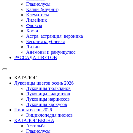
Гладиолусы
Каллы (клубни)
Клематисы
Лилейник
Флоксы
Хоста
Астра, астранция, вероника
Бегония клубневая
Лилии
Анемоны и ранункулюс
РАССАДА ЦВЕТОВ
КАТАЛОГ
Луковицы цветов осень 2026
Луковицы тюльпанов
Луковицы гиацинтов
Луковицы нарциссов
Луковицы крокусов
Пионы осень 2026
Энциклопедия пионов
КАТАЛОГ ВЕСНА
Астильба
Гладиолусы