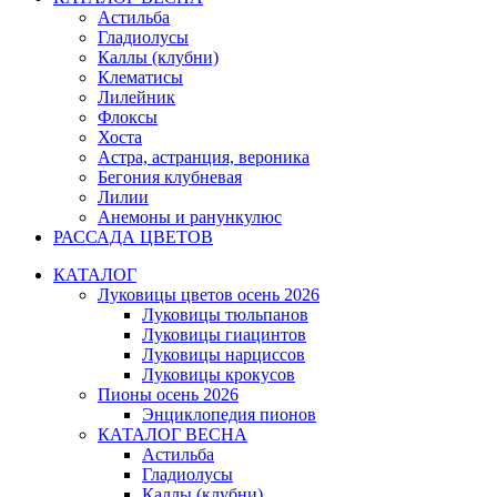
Астильба
Гладиолусы
Каллы (клубни)
Клематисы
Лилейник
Флоксы
Хоста
Астра, астранция, вероника
Бегония клубневая
Лилии
Анемоны и ранункулюс
РАССАДА ЦВЕТОВ
КАТАЛОГ
Луковицы цветов осень 2026
Луковицы тюльпанов
Луковицы гиацинтов
Луковицы нарциссов
Луковицы крокусов
Пионы осень 2026
Энциклопедия пионов
КАТАЛОГ ВЕСНА
Астильба
Гладиолусы
Каллы (клубни)