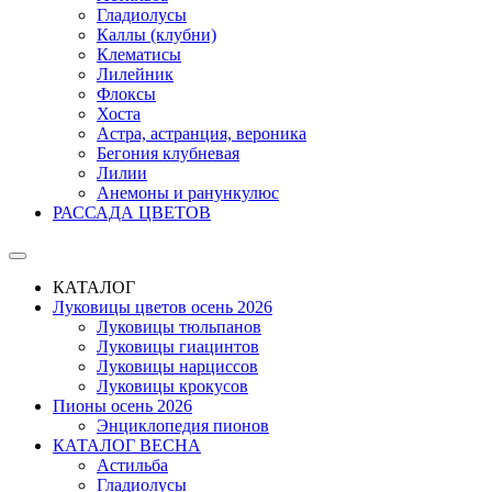
Гладиолусы
Каллы (клубни)
Клематисы
Лилейник
Флоксы
Хоста
Астра, астранция, вероника
Бегония клубневая
Лилии
Анемоны и ранункулюс
РАССАДА ЦВЕТОВ
КАТАЛОГ
Луковицы цветов осень 2026
Луковицы тюльпанов
Луковицы гиацинтов
Луковицы нарциссов
Луковицы крокусов
Пионы осень 2026
Энциклопедия пионов
КАТАЛОГ ВЕСНА
Астильба
Гладиолусы