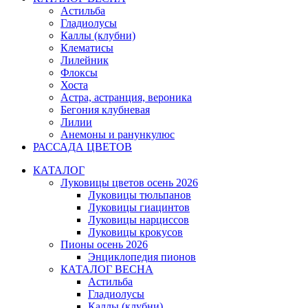
Астильба
Гладиолусы
Каллы (клубни)
Клематисы
Лилейник
Флоксы
Хоста
Астра, астранция, вероника
Бегония клубневая
Лилии
Анемоны и ранункулюс
РАССАДА ЦВЕТОВ
КАТАЛОГ
Луковицы цветов осень 2026
Луковицы тюльпанов
Луковицы гиацинтов
Луковицы нарциссов
Луковицы крокусов
Пионы осень 2026
Энциклопедия пионов
КАТАЛОГ ВЕСНА
Астильба
Гладиолусы
Каллы (клубни)