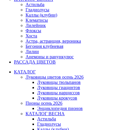
Астильба
Гладиолусы
Каллы (клубни)
Клематисы
Лилейник
Флоксы
Хоста
Астра, астранция, вероника
Бегония клубневая
Лилии
Анемоны и ранункулюс
РАССАДА ЦВЕТОВ
КАТАЛОГ
Луковицы цветов осень 2026
Луковицы тюльпанов
Луковицы гиацинтов
Луковицы нарциссов
Луковицы крокусов
Пионы осень 2026
Энциклопедия пионов
КАТАЛОГ ВЕСНА
Астильба
Гладиолусы
Каллы (клубни)