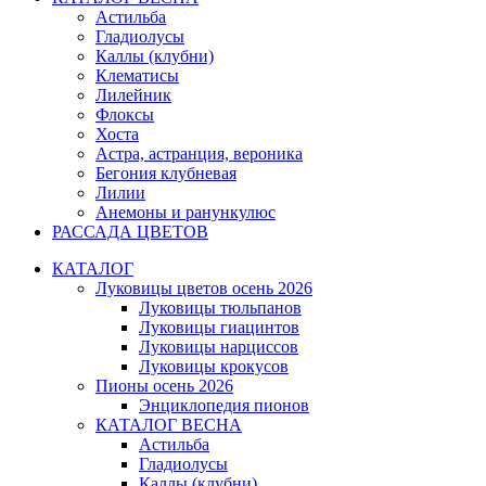
Астильба
Гладиолусы
Каллы (клубни)
Клематисы
Лилейник
Флоксы
Хоста
Астра, астранция, вероника
Бегония клубневая
Лилии
Анемоны и ранункулюс
РАССАДА ЦВЕТОВ
КАТАЛОГ
Луковицы цветов осень 2026
Луковицы тюльпанов
Луковицы гиацинтов
Луковицы нарциссов
Луковицы крокусов
Пионы осень 2026
Энциклопедия пионов
КАТАЛОГ ВЕСНА
Астильба
Гладиолусы
Каллы (клубни)