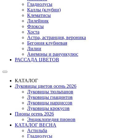
Гладиолусы
Каллы (клубни)
Клематисы
Лилейник
Флоксы
Хоста
Астра, астранция, вероника
Бегония клубневая
Лилии
Анемоны и ранункулюс
РАССАДА ЦВЕТОВ
КАТАЛОГ
Луковицы цветов осень 2026
Луковицы тюльпанов
Луковицы гиацинтов
Луковицы нарциссов
Луковицы крокусов
Пионы осень 2026
Энциклопедия пионов
КАТАЛОГ ВЕСНА
Астильба
Гладиолусы