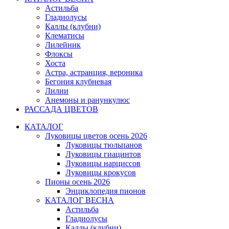
Астильба
Гладиолусы
Каллы (клубни)
Клематисы
Лилейник
Флоксы
Хоста
Астра, астранция, вероника
Бегония клубневая
Лилии
Анемоны и ранункулюс
РАССАДА ЦВЕТОВ
КАТАЛОГ
Луковицы цветов осень 2026
Луковицы тюльпанов
Луковицы гиацинтов
Луковицы нарциссов
Луковицы крокусов
Пионы осень 2026
Энциклопедия пионов
КАТАЛОГ ВЕСНА
Астильба
Гладиолусы
Каллы (клубни)