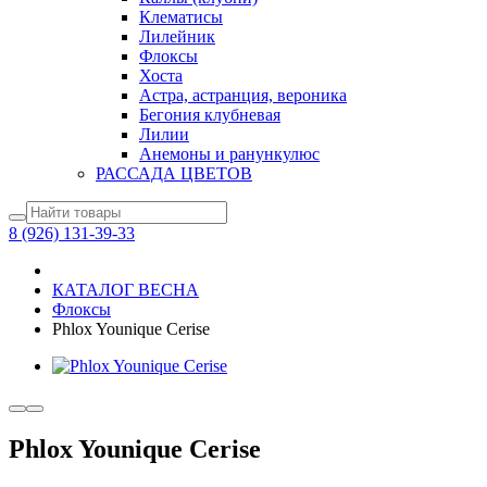
Клематисы
Лилейник
Флоксы
Хоста
Астра, астранция, вероника
Бегония клубневая
Лилии
Анемоны и ранункулюс
РАССАДА ЦВЕТОВ
8 (926) 131-39-33
КАТАЛОГ ВЕСНА
Флоксы
Phlox Younique Cerise
Phlox Younique Cerise