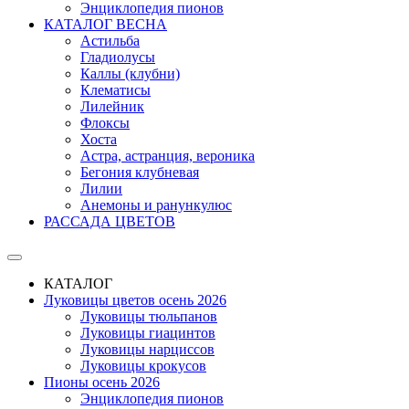
Энциклопедия пионов
КАТАЛОГ ВЕСНА
Астильба
Гладиолусы
Каллы (клубни)
Клематисы
Лилейник
Флоксы
Хоста
Астра, астранция, вероника
Бегония клубневая
Лилии
Анемоны и ранункулюс
РАССАДА ЦВЕТОВ
КАТАЛОГ
Луковицы цветов осень 2026
Луковицы тюльпанов
Луковицы гиацинтов
Луковицы нарциссов
Луковицы крокусов
Пионы осень 2026
Энциклопедия пионов