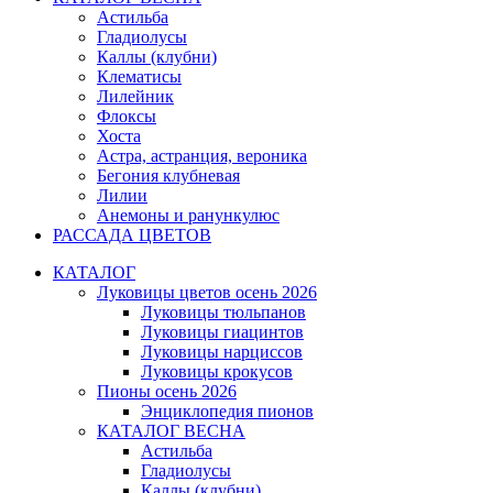
Астильба
Гладиолусы
Каллы (клубни)
Клематисы
Лилейник
Флоксы
Хоста
Астра, астранция, вероника
Бегония клубневая
Лилии
Анемоны и ранункулюс
РАССАДА ЦВЕТОВ
КАТАЛОГ
Луковицы цветов осень 2026
Луковицы тюльпанов
Луковицы гиацинтов
Луковицы нарциссов
Луковицы крокусов
Пионы осень 2026
Энциклопедия пионов
КАТАЛОГ ВЕСНА
Астильба
Гладиолусы
Каллы (клубни)