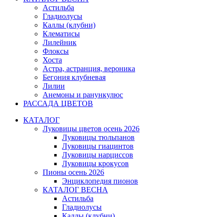
Астильба
Гладиолусы
Каллы (клубни)
Клематисы
Лилейник
Флоксы
Хоста
Астра, астранция, вероника
Бегония клубневая
Лилии
Анемоны и ранункулюс
РАССАДА ЦВЕТОВ
КАТАЛОГ
Луковицы цветов осень 2026
Луковицы тюльпанов
Луковицы гиацинтов
Луковицы нарциссов
Луковицы крокусов
Пионы осень 2026
Энциклопедия пионов
КАТАЛОГ ВЕСНА
Астильба
Гладиолусы
Каллы (клубни)