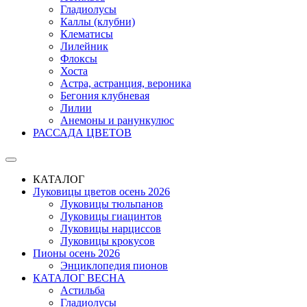
Гладиолусы
Каллы (клубни)
Клематисы
Лилейник
Флоксы
Хоста
Астра, астранция, вероника
Бегония клубневая
Лилии
Анемоны и ранункулюс
РАССАДА ЦВЕТОВ
КАТАЛОГ
Луковицы цветов осень 2026
Луковицы тюльпанов
Луковицы гиацинтов
Луковицы нарциссов
Луковицы крокусов
Пионы осень 2026
Энциклопедия пионов
КАТАЛОГ ВЕСНА
Астильба
Гладиолусы