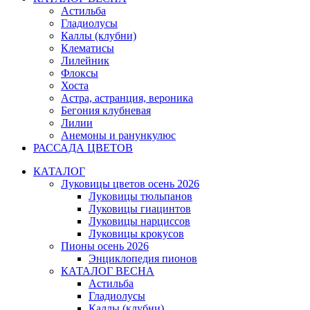
Астильба
Гладиолусы
Каллы (клубни)
Клематисы
Лилейник
Флоксы
Хоста
Астра, астранция, вероника
Бегония клубневая
Лилии
Анемоны и ранункулюс
РАССАДА ЦВЕТОВ
КАТАЛОГ
Луковицы цветов осень 2026
Луковицы тюльпанов
Луковицы гиацинтов
Луковицы нарциссов
Луковицы крокусов
Пионы осень 2026
Энциклопедия пионов
КАТАЛОГ ВЕСНА
Астильба
Гладиолусы
Каллы (клубни)