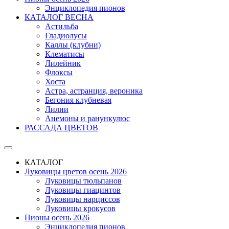
Энциклопедия пионов
КАТАЛОГ ВЕСНА
Астильба
Гладиолусы
Каллы (клубни)
Клематисы
Лилейник
Флоксы
Хоста
Астра, астранция, вероника
Бегония клубневая
Лилии
Анемоны и ранункулюс
РАССАДА ЦВЕТОВ
КАТАЛОГ
Луковицы цветов осень 2026
Луковицы тюльпанов
Луковицы гиацинтов
Луковицы нарциссов
Луковицы крокусов
Пионы осень 2026
Энциклопедия пионов