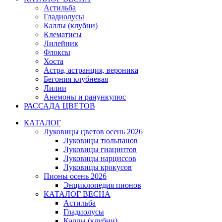
Астильба
Гладиолусы
Каллы (клубни)
Клематисы
Лилейник
Флоксы
Хоста
Астра, астранция, вероника
Бегония клубневая
Лилии
Анемоны и ранункулюс
РАССАДА ЦВЕТОВ
КАТАЛОГ
Луковицы цветов осень 2026
Луковицы тюльпанов
Луковицы гиацинтов
Луковицы нарциссов
Луковицы крокусов
Пионы осень 2026
Энциклопедия пионов
КАТАЛОГ ВЕСНА
Астильба
Гладиолусы
Каллы (клубни)