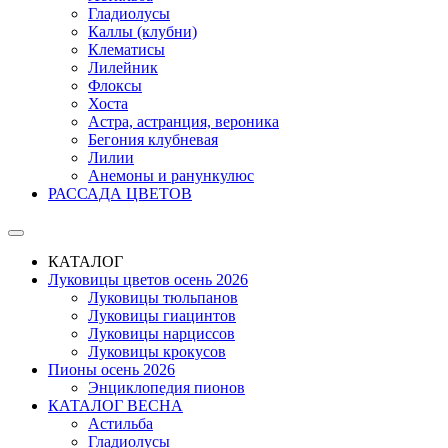
Гладиолусы
Каллы (клубни)
Клематисы
Лилейник
Флоксы
Хоста
Астра, астранция, вероника
Бегония клубневая
Лилии
Анемоны и ранункулюс
РАССАДА ЦВЕТОВ
КАТАЛОГ
Луковицы цветов осень 2026
Луковицы тюльпанов
Луковицы гиацинтов
Луковицы нарциссов
Луковицы крокусов
Пионы осень 2026
Энциклопедия пионов
КАТАЛОГ ВЕСНА
Астильба
Гладиолусы