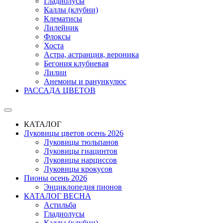
Гладиолусы
Каллы (клубни)
Клематисы
Лилейник
Флоксы
Хоста
Астра, астранция, вероника
Бегония клубневая
Лилии
Анемоны и ранункулюс
РАССАДА ЦВЕТОВ
КАТАЛОГ
Луковицы цветов осень 2026
Луковицы тюльпанов
Луковицы гиацинтов
Луковицы нарциссов
Луковицы крокусов
Пионы осень 2026
Энциклопедия пионов
КАТАЛОГ ВЕСНА
Астильба
Гладиолусы
Каллы (клубни)