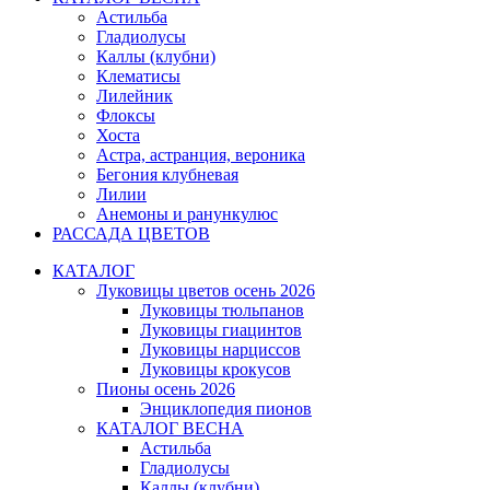
Астильба
Гладиолусы
Каллы (клубни)
Клематисы
Лилейник
Флоксы
Хоста
Астра, астранция, вероника
Бегония клубневая
Лилии
Анемоны и ранункулюс
РАССАДА ЦВЕТОВ
КАТАЛОГ
Луковицы цветов осень 2026
Луковицы тюльпанов
Луковицы гиацинтов
Луковицы нарциссов
Луковицы крокусов
Пионы осень 2026
Энциклопедия пионов
КАТАЛОГ ВЕСНА
Астильба
Гладиолусы
Каллы (клубни)