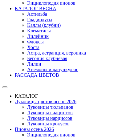
Энциклопедия пионов
КАТАЛОГ ВЕСНА
Астильба
Гладиолусы
Каллы (клубни)
Клематисы
Лилейник
Флоксы
Хоста
Астра, астранция, вероника
Бегония клубневая
Лилии
Анемоны и ранункулюс
РАССАДА ЦВЕТОВ
КАТАЛОГ
Луковицы цветов осень 2026
Луковицы тюльпанов
Луковицы гиацинтов
Луковицы нарциссов
Луковицы крокусов
Пионы осень 2026
Энциклопедия пионов