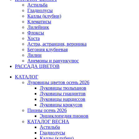
Астильба
Гладиолусы
Каллы (клубни)
Клематисы
Лилейник
Флоксы
Хоста
Астра, астранция, вероника
Бегония клубневая
Лилии
Анемоны и ранункулюс
РАССАДА ЦВЕТОВ
КАТАЛОГ
Луковицы цветов осень 2026
Луковицы тюльпанов
Луковицы гиацинтов
Луковицы нарциссов
Луковицы крокусов
Пионы осень 2026
Энциклопедия пионов
КАТАЛОГ ВЕСНА
Астильба
Гладиолусы
Каллы (клубни)