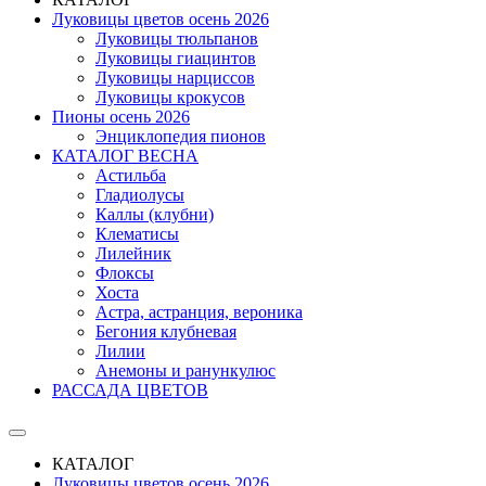
Луковицы цветов осень 2026
Луковицы тюльпанов
Луковицы гиацинтов
Луковицы нарциссов
Луковицы крокусов
Пионы осень 2026
Энциклопедия пионов
КАТАЛОГ ВЕСНА
Астильба
Гладиолусы
Каллы (клубни)
Клематисы
Лилейник
Флоксы
Хоста
Астра, астранция, вероника
Бегония клубневая
Лилии
Анемоны и ранункулюс
РАССАДА ЦВЕТОВ
КАТАЛОГ
Луковицы цветов осень 2026