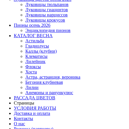
Луковицы тюльпанов
Луковицы гиацинтов
Луковицы нарциссов
Луковицы крокусов
Пионы осень 2026
Энциклопедия пионов
КАТАЛОГ ВЕСНА
Астильба
Гладиолусы
Каллы (клубни)
Клематисы
Лилейник
Флоксы
Хоста
Астра, астранция, вероника
Бегония клубневая
Лилии
Анемоны и ранункулюс
РАССАДА ЦВЕТОВ
Страницы
УСЛОВИЯ РАБОТЫ
Доставка и оплата
Контакты
О наc
Розница (партнеры)