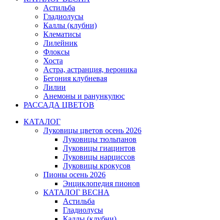
Астильба
Гладиолусы
Каллы (клубни)
Клематисы
Лилейник
Флоксы
Хоста
Астра, астранция, вероника
Бегония клубневая
Лилии
Анемоны и ранункулюс
РАССАДА ЦВЕТОВ
КАТАЛОГ
Луковицы цветов осень 2026
Луковицы тюльпанов
Луковицы гиацинтов
Луковицы нарциссов
Луковицы крокусов
Пионы осень 2026
Энциклопедия пионов
КАТАЛОГ ВЕСНА
Астильба
Гладиолусы
Каллы (клубни)