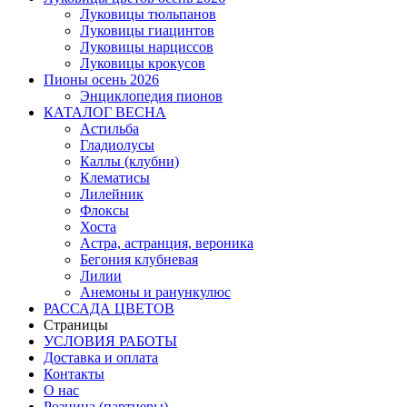
Луковицы тюльпанов
Луковицы гиацинтов
Луковицы нарциссов
Луковицы крокусов
Пионы осень 2026
Энциклопедия пионов
КАТАЛОГ ВЕСНА
Астильба
Гладиолусы
Каллы (клубни)
Клематисы
Лилейник
Флоксы
Хоста
Астра, астранция, вероника
Бегония клубневая
Лилии
Анемоны и ранункулюс
РАССАДА ЦВЕТОВ
Страницы
УСЛОВИЯ РАБОТЫ
Доставка и оплата
Контакты
О наc
Розница (партнеры)