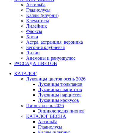
Астильба
Гладиолусы
Каллы (клубни)
Клематисы
Лилейник
Флоксы
Хоста
Астра, астранция, вероника
Бегония клубневая
Лилии
Анемоны и ранункулюс
РАССАДА ЦВЕТОВ
КАТАЛОГ
Луковицы цветов осень 2026
Луковицы тюльпанов
Луковицы гиацинтов
Луковицы нарциссов
Луковицы крокусов
Пионы осень 2026
Энциклопедия пионов
КАТАЛОГ ВЕСНА
Астильба
Гладиолусы
Каллы (клубни)