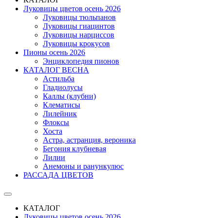
Луковицы цветов осень 2026
Луковицы тюльпанов
Луковицы гиацинтов
Луковицы нарциссов
Луковицы крокусов
Пионы осень 2026
Энциклопедия пионов
КАТАЛОГ ВЕСНА
Астильба
Гладиолусы
Каллы (клубни)
Клематисы
Лилейник
Флоксы
Хоста
Астра, астранция, вероника
Бегония клубневая
Лилии
Анемоны и ранункулюс
РАССАДА ЦВЕТОВ
КАТАЛОГ
Луковицы цветов осень 2026