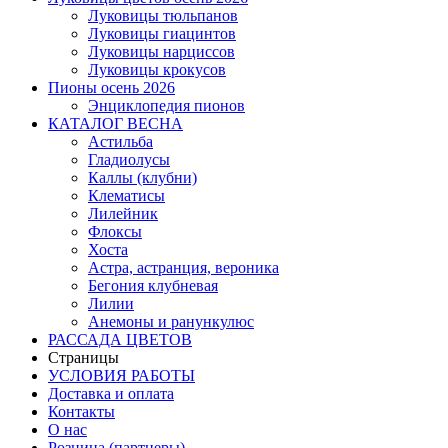
Луковицы тюльпанов
Луковицы гиацинтов
Луковицы нарциссов
Луковицы крокусов
Пионы осень 2026
Энциклопедия пионов
КАТАЛОГ ВЕСНА
Астильба
Гладиолусы
Каллы (клубни)
Клематисы
Лилейник
Флоксы
Хоста
Астра, астранция, вероника
Бегония клубневая
Лилии
Анемоны и ранункулюс
РАССАДА ЦВЕТОВ
Страницы
УСЛОВИЯ РАБОТЫ
Доставка и оплата
Контакты
О наc
Розница (партнеры)