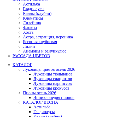
Астильба
Гладиолусы
Каллы (клубни)
Клематисы
Лилейник
Флоксы
Хоста
Астра, астранция, вероника
Бегония клубневая
Лилии
Анемоны и ранункулюс
РАССАДА ЦВЕТОВ
КАТАЛОГ
Луковицы цветов осень 2026
Луковицы тюльпанов
Луковицы гиацинтов
Луковицы нарциссов
Луковицы крокусов
Пионы осень 2026
Энциклопедия пионов
КАТАЛОГ ВЕСНА
Астильба
Гладиолусы
Каллы (клубни)