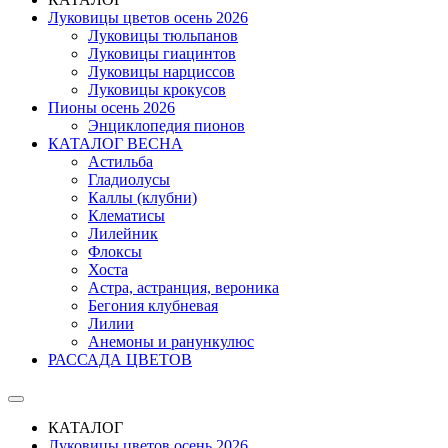
Луковицы цветов осень 2026
Луковицы тюльпанов
Луковицы гиацинтов
Луковицы нарциссов
Луковицы крокусов
Пионы осень 2026
Энциклопедия пионов
КАТАЛОГ ВЕСНА
Астильба
Гладиолусы
Каллы (клубни)
Клематисы
Лилейник
Флоксы
Хоста
Астра, астранция, вероника
Бегония клубневая
Лилии
Анемоны и ранункулюс
РАССАДА ЦВЕТОВ
КАТАЛОГ
Луковицы цветов осень 2026