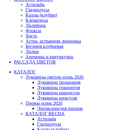
Астильба
Гладиолусы
Каллы (клубни)
Клематисы
Лилейник
Флоксы
Хоста
Астра, астранция, вероника
Бегония клубневая
Лилии
Анемоны и ранункулюс
РАССАДА ЦВЕТОВ
КАТАЛОГ
Луковицы цветов осень 2026
Луковицы тюльпанов
Луковицы гиацинтов
Луковицы нарциссов
Луковицы крокусов
Пионы осень 2026
Энциклопедия пионов
КАТАЛОГ ВЕСНА
Астильба
Гладиолусы
Каллы (клубни)