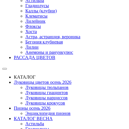
Астильба
Гладиолусы
Каллы (клубни)
Клематисы
Лилейник
Флоксы
Хоста
Астра, астранция, вероника
Бегония клубневая
Лилии
Анемоны и ранункулюс
РАССАДА ЦВЕТОВ
КАТАЛОГ
Луковицы цветов осень 2026
Луковицы тюльпанов
Луковицы гиацинтов
Луковицы нарциссов
Луковицы крокусов
Пионы осень 2026
Энциклопедия пионов
КАТАЛОГ ВЕСНА
Астильба
Гладиолусы