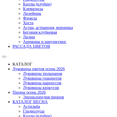
Каллы (клубни)
Клематисы
Лилейник
Флоксы
Хоста
Астра, астранция, вероника
Бегония клубневая
Лилии
Анемоны и ранункулюс
РАССАДА ЦВЕТОВ
КАТАЛОГ
Луковицы цветов осень 2026
Луковицы тюльпанов
Луковицы гиацинтов
Луковицы нарциссов
Луковицы крокусов
Пионы осень 2026
Энциклопедия пионов
КАТАЛОГ ВЕСНА
Астильба
Гладиолусы
Каллы (клубни)