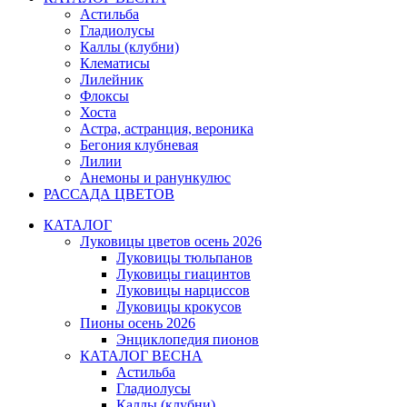
Астильба
Гладиолусы
Каллы (клубни)
Клематисы
Лилейник
Флоксы
Хоста
Астра, астранция, вероника
Бегония клубневая
Лилии
Анемоны и ранункулюс
РАССАДА ЦВЕТОВ
КАТАЛОГ
Луковицы цветов осень 2026
Луковицы тюльпанов
Луковицы гиацинтов
Луковицы нарциссов
Луковицы крокусов
Пионы осень 2026
Энциклопедия пионов
КАТАЛОГ ВЕСНА
Астильба
Гладиолусы
Каллы (клубни)