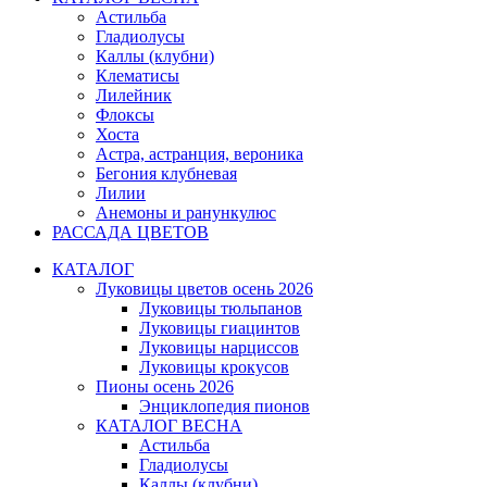
Астильба
Гладиолусы
Каллы (клубни)
Клематисы
Лилейник
Флоксы
Хоста
Астра, астранция, вероника
Бегония клубневая
Лилии
Анемоны и ранункулюс
РАССАДА ЦВЕТОВ
КАТАЛОГ
Луковицы цветов осень 2026
Луковицы тюльпанов
Луковицы гиацинтов
Луковицы нарциссов
Луковицы крокусов
Пионы осень 2026
Энциклопедия пионов
КАТАЛОГ ВЕСНА
Астильба
Гладиолусы
Каллы (клубни)