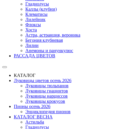
Гладиолусы
Каллы (клубни)
Клематисы
Лилейник
Флоксы
Хоста
Астра, астранция, вероника
Бегония клубневая
Лилии
Анемоны и ранункулюс
РАССАДА ЦВЕТОВ
КАТАЛОГ
Луковицы цветов осень 2026
Луковицы тюльпанов
Луковицы гиацинтов
Луковицы нарциссов
Луковицы крокусов
Пионы осень 2026
Энциклопедия пионов
КАТАЛОГ ВЕСНА
Астильба
Гладиолусы