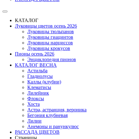
КАТАЛОГ
Луковицы цветов осень 2026
Луковицы тюльпанов
Луковицы гиацинтов
Луковицы нарциссов
Луковицы крокусов
Пионы осень 2026
Энциклопедия пионов
КАТАЛОГ ВЕСНА
Астильба
Гладиолусы
Каллы (клубни)
Клематисы
Лилейник
Флоксы
Хоста
Астра, астранция, вероника
Бегония клубневая
Лилии
Анемоны и ранункулюс
РАССАДА ЦВЕТОВ
Страницы