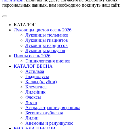
персональных данных, вам необходимо покинуть наш сайт.
КАТАЛОГ
Луковицы цветов осень 2026
Луковицы тюльпанов
Луковицы гиацинтов
Луковицы нарциссов
Луковицы крокусов
Пионы осень 2026
Энциклопедия пионов
КАТАЛОГ ВЕСНА
Астильба
Гладиолусы
Каллы (клубни)
Клематисы
Лилейник
Флоксы
Хоста
Астра, астранция, вероника
Бегония клубневая
Лилии
Анемоны и ранункулюс
РАССАДА ЦВЕТОВ