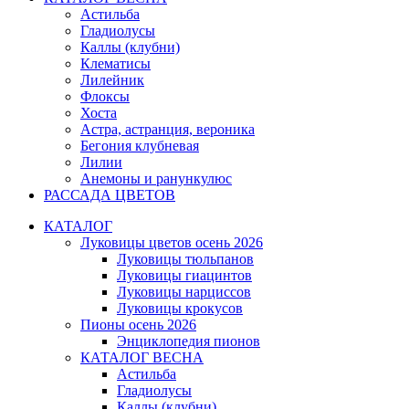
Астильба
Гладиолусы
Каллы (клубни)
Клематисы
Лилейник
Флоксы
Хоста
Астра, астранция, вероника
Бегония клубневая
Лилии
Анемоны и ранункулюс
РАССАДА ЦВЕТОВ
КАТАЛОГ
Луковицы цветов осень 2026
Луковицы тюльпанов
Луковицы гиацинтов
Луковицы нарциссов
Луковицы крокусов
Пионы осень 2026
Энциклопедия пионов
КАТАЛОГ ВЕСНА
Астильба
Гладиолусы
Каллы (клубни)