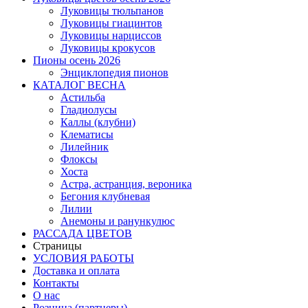
Луковицы тюльпанов
Луковицы гиацинтов
Луковицы нарциссов
Луковицы крокусов
Пионы осень 2026
Энциклопедия пионов
КАТАЛОГ ВЕСНА
Астильба
Гладиолусы
Каллы (клубни)
Клематисы
Лилейник
Флоксы
Хоста
Астра, астранция, вероника
Бегония клубневая
Лилии
Анемоны и ранункулюс
РАССАДА ЦВЕТОВ
Страницы
УСЛОВИЯ РАБОТЫ
Доставка и оплата
Контакты
О наc
Розница (партнеры)