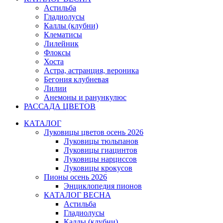
Астильба
Гладиолусы
Каллы (клубни)
Клематисы
Лилейник
Флоксы
Хоста
Астра, астранция, вероника
Бегония клубневая
Лилии
Анемоны и ранункулюс
РАССАДА ЦВЕТОВ
КАТАЛОГ
Луковицы цветов осень 2026
Луковицы тюльпанов
Луковицы гиацинтов
Луковицы нарциссов
Луковицы крокусов
Пионы осень 2026
Энциклопедия пионов
КАТАЛОГ ВЕСНА
Астильба
Гладиолусы
Каллы (клубни)