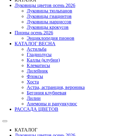
Луковицы цветов осень 2026
Луковицы тюльпанов
Луковицы гиацинтов
Луковицы нарциссов
Луковицы крокусов
Пионы осень 2026
Энциклопедия пионов
КАТАЛОГ ВЕСНА
Астильба
Гладиолусы
Каллы (клубни)
Клематисы
Лилейник
Флоксы
Хоста
Астра, астранция, вероника
Бегония клубневая
Лилии
Анемоны и ранункулюс
РАССАДА ЦВЕТОВ
КАТАЛОГ
Луковицы цветов осень 2026