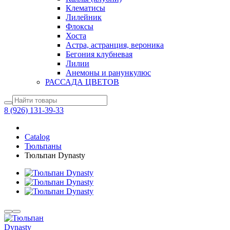
Клематисы
Лилейник
Флоксы
Хоста
Астра, астранция, вероника
Бегония клубневая
Лилии
Анемоны и ранункулюс
РАССАДА ЦВЕТОВ
8 (926) 131-39-33
Catalog
Тюльпаны
Тюльпан Dynasty