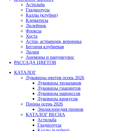
Астильба
Гладиолусы
Каллы (клубни)
Клематисы
Лилейник
Флоксы
Хоста
Астра, астранция, вероника
Бегония клубневая
Лилии
Анемоны и ранункулюс
РАССАДА ЦВЕТОВ
КАТАЛОГ
Луковицы цветов осень 2026
Луковицы тюльпанов
Луковицы гиацинтов
Луковицы нарциссов
Луковицы крокусов
Пионы осень 2026
Энциклопедия пионов
КАТАЛОГ ВЕСНА
Астильба
Гладиолусы
Каллы (клубни)