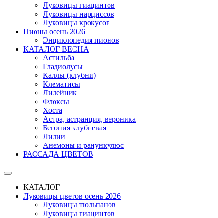
Луковицы гиацинтов
Луковицы нарциссов
Луковицы крокусов
Пионы осень 2026
Энциклопедия пионов
КАТАЛОГ ВЕСНА
Астильба
Гладиолусы
Каллы (клубни)
Клематисы
Лилейник
Флоксы
Хоста
Астра, астранция, вероника
Бегония клубневая
Лилии
Анемоны и ранункулюс
РАССАДА ЦВЕТОВ
КАТАЛОГ
Луковицы цветов осень 2026
Луковицы тюльпанов
Луковицы гиацинтов