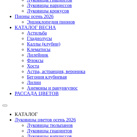
Луковицы нарциссов
Луковицы крокусов
Пионы осень 2026
Энциклопедия пионов
КАТАЛОГ ВЕСНА
Астильба
Гладиолусы
Каллы (клубни)
Клематисы
Лилейник
Флоксы
Хоста
Астра, астранция, вероника
Бегония клубневая
Лилии
Анемоны и ранункулюс
РАССАДА ЦВЕТОВ
КАТАЛОГ
Луковицы цветов осень 2026
Луковицы тюльпанов
Луковицы гиацинтов
Луковицы нарциссов