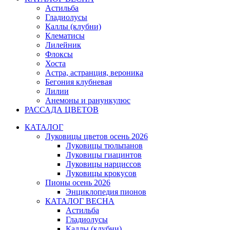
Астильба
Гладиолусы
Каллы (клубни)
Клематисы
Лилейник
Флоксы
Хоста
Астра, астранция, вероника
Бегония клубневая
Лилии
Анемоны и ранункулюс
РАССАДА ЦВЕТОВ
КАТАЛОГ
Луковицы цветов осень 2026
Луковицы тюльпанов
Луковицы гиацинтов
Луковицы нарциссов
Луковицы крокусов
Пионы осень 2026
Энциклопедия пионов
КАТАЛОГ ВЕСНА
Астильба
Гладиолусы
Каллы (клубни)