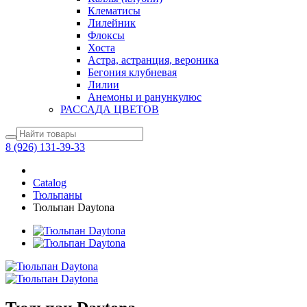
Клематисы
Лилейник
Флоксы
Хоста
Астра, астранция, вероника
Бегония клубневая
Лилии
Анемоны и ранункулюс
РАССАДА ЦВЕТОВ
8 (926) 131-39-33
Catalog
Тюльпаны
Тюльпан Daytona