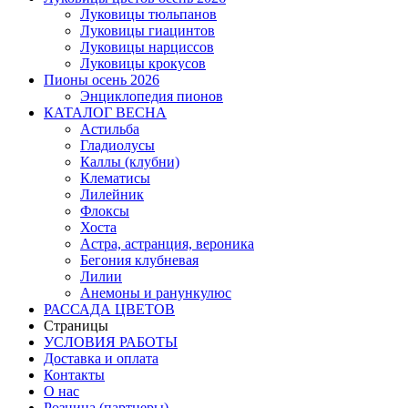
Луковицы тюльпанов
Луковицы гиацинтов
Луковицы нарциссов
Луковицы крокусов
Пионы осень 2026
Энциклопедия пионов
КАТАЛОГ ВЕСНА
Астильба
Гладиолусы
Каллы (клубни)
Клематисы
Лилейник
Флоксы
Хоста
Астра, астранция, вероника
Бегония клубневая
Лилии
Анемоны и ранункулюс
РАССАДА ЦВЕТОВ
Страницы
УСЛОВИЯ РАБОТЫ
Доставка и оплата
Контакты
О наc
Розница (партнеры)