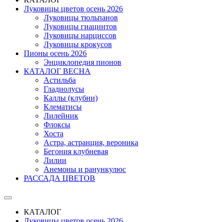
Луковицы цветов осень 2026
Луковицы тюльпанов
Луковицы гиацинтов
Луковицы нарциссов
Луковицы крокусов
Пионы осень 2026
Энциклопедия пионов
КАТАЛОГ ВЕСНА
Астильба
Гладиолусы
Каллы (клубни)
Клематисы
Лилейник
Флоксы
Хоста
Астра, астранция, вероника
Бегония клубневая
Лилии
Анемоны и ранункулюс
РАССАДА ЦВЕТОВ
КАТАЛОГ
Луковицы цветов осень 2026