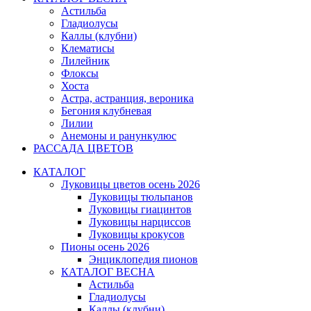
Астильба
Гладиолусы
Каллы (клубни)
Клематисы
Лилейник
Флоксы
Хоста
Астра, астранция, вероника
Бегония клубневая
Лилии
Анемоны и ранункулюс
РАССАДА ЦВЕТОВ
КАТАЛОГ
Луковицы цветов осень 2026
Луковицы тюльпанов
Луковицы гиацинтов
Луковицы нарциссов
Луковицы крокусов
Пионы осень 2026
Энциклопедия пионов
КАТАЛОГ ВЕСНА
Астильба
Гладиолусы
Каллы (клубни)