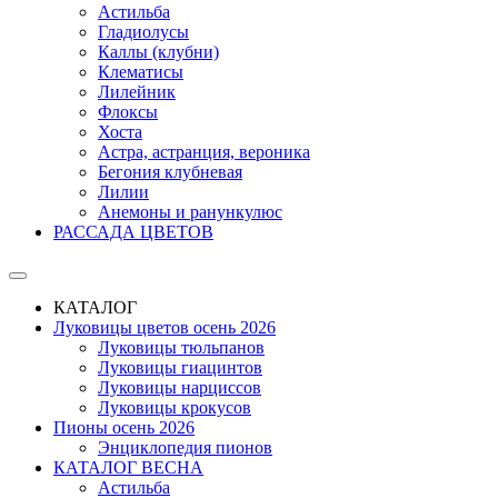
Астильба
Гладиолусы
Каллы (клубни)
Клематисы
Лилейник
Флоксы
Хоста
Астра, астранция, вероника
Бегония клубневая
Лилии
Анемоны и ранункулюс
РАССАДА ЦВЕТОВ
КАТАЛОГ
Луковицы цветов осень 2026
Луковицы тюльпанов
Луковицы гиацинтов
Луковицы нарциссов
Луковицы крокусов
Пионы осень 2026
Энциклопедия пионов
КАТАЛОГ ВЕСНА
Астильба