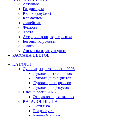
Астильба
Гладиолусы
Каллы (клубни)
Клематисы
Лилейник
Флоксы
Хоста
Астра, астранция, вероника
Бегония клубневая
Лилии
Анемоны и ранункулюс
РАССАДА ЦВЕТОВ
КАТАЛОГ
Луковицы цветов осень 2026
Луковицы тюльпанов
Луковицы гиацинтов
Луковицы нарциссов
Луковицы крокусов
Пионы осень 2026
Энциклопедия пионов
КАТАЛОГ ВЕСНА
Астильба
Гладиолусы
Каллы (клубни)