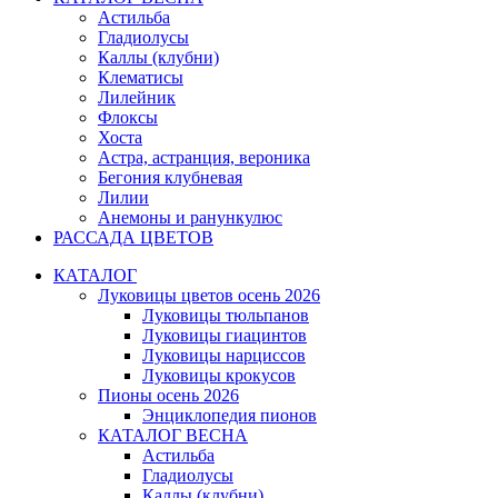
Астильба
Гладиолусы
Каллы (клубни)
Клематисы
Лилейник
Флоксы
Хоста
Астра, астранция, вероника
Бегония клубневая
Лилии
Анемоны и ранункулюс
РАССАДА ЦВЕТОВ
КАТАЛОГ
Луковицы цветов осень 2026
Луковицы тюльпанов
Луковицы гиацинтов
Луковицы нарциссов
Луковицы крокусов
Пионы осень 2026
Энциклопедия пионов
КАТАЛОГ ВЕСНА
Астильба
Гладиолусы
Каллы (клубни)