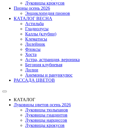
Луковицы крокусов
Пионы осень 2026
Энциклопедия пионов
КАТАЛОГ ВЕСНА
Астильба
Гладиолусы
Каллы (клубни)
Клематисы
Лилейник
Флоксы
Хоста
Астра, астранция, вероника
Бегония клубневая
Лилии
Анемоны и ранункулюс
РАССАДА ЦВЕТОВ
КАТАЛОГ
Луковицы цветов осень 2026
Луковицы тюльпанов
Луковицы гиацинтов
Луковицы нарциссов
Луковицы крокусов