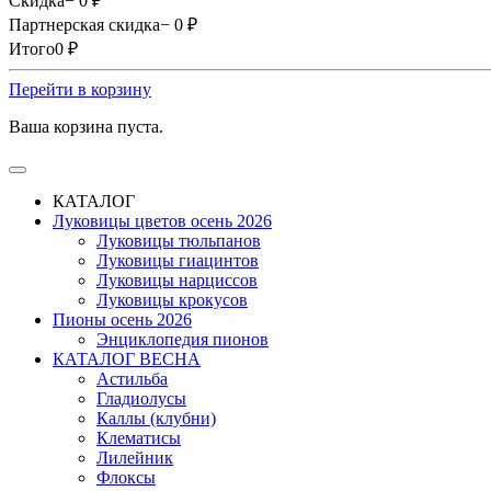
Скидка
− 0
₽
Партнерская скидка
− 0
₽
Итого
0
₽
Перейти в корзину
Ваша корзина пуста.
КАТАЛОГ
Луковицы цветов осень 2026
Луковицы тюльпанов
Луковицы гиацинтов
Луковицы нарциссов
Луковицы крокусов
Пионы осень 2026
Энциклопедия пионов
КАТАЛОГ ВЕСНА
Астильба
Гладиолусы
Каллы (клубни)
Клематисы
Лилейник
Флоксы