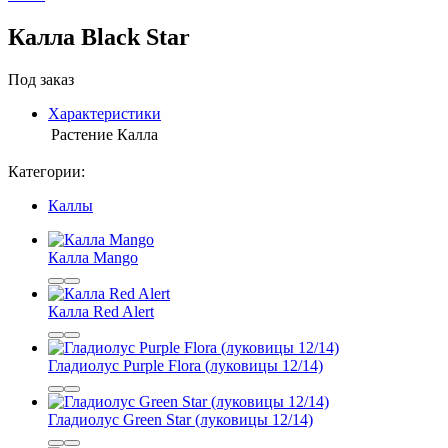
Калла Black Star
Под заказ
Характеристики
Растение
Калла
Категории:
Каллы
Калла Mango
Калла Red Alert
Гладиолус Purple Flora (луковицы 12/14)
Гладиолус Green Star (луковицы 12/14)