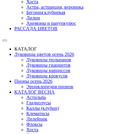
Хоста
Астра, астранция, вероника
Бегония клубневая
Лилии
Анемоны и ранункулюс
РАССАДА ЦВЕТОВ
КАТАЛОГ
Луковицы цветов осень 2026
Луковицы тюльпанов
Луковицы гиацинтов
Луковицы нарциссов
Луковицы крокусов
Пионы осень 2026
Энциклопедия пионов
КАТАЛОГ ВЕСНА
Астильба
Гладиолусы
Каллы (клубни)
Клематисы
Лилейник
Флоксы
Хоста