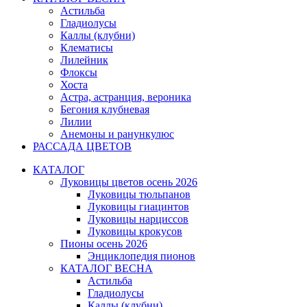
Астильба
Гладиолусы
Каллы (клубни)
Клематисы
Лилейник
Флоксы
Хоста
Астра, астранция, вероника
Бегония клубневая
Лилии
Анемоны и ранункулюс
РАССАДА ЦВЕТОВ
КАТАЛОГ
Луковицы цветов осень 2026
Луковицы тюльпанов
Луковицы гиацинтов
Луковицы нарциссов
Луковицы крокусов
Пионы осень 2026
Энциклопедия пионов
КАТАЛОГ ВЕСНА
Астильба
Гладиолусы
Каллы (клубни)