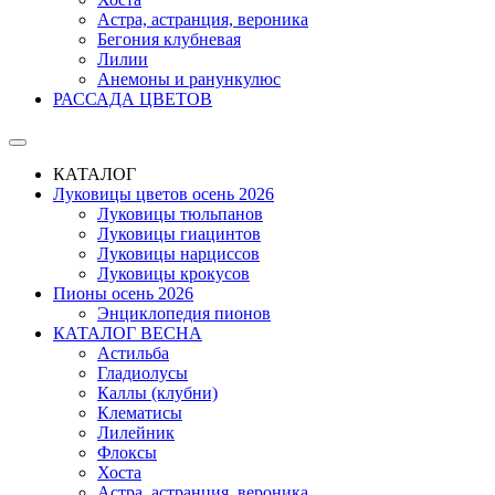
Астра, астранция, вероника
Бегония клубневая
Лилии
Анемоны и ранункулюс
РАССАДА ЦВЕТОВ
КАТАЛОГ
Луковицы цветов осень 2026
Луковицы тюльпанов
Луковицы гиацинтов
Луковицы нарциссов
Луковицы крокусов
Пионы осень 2026
Энциклопедия пионов
КАТАЛОГ ВЕСНА
Астильба
Гладиолусы
Каллы (клубни)
Клематисы
Лилейник
Флоксы
Хоста
Астра, астранция, вероника