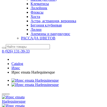
Клематисы
Лилейник
Флоксы
Хоста
Астра, астранция, вероника
Бегония клубневая
Лилии
Анемоны и ранункулюс
РАССАДА ЦВЕТОВ
8 (926) 131-39-33
Catalog
Ирис
Ирис ensata Harlequinesque