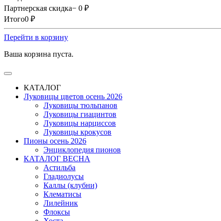
Партнерская скидка
− 0
₽
Итого
0
₽
Перейти в корзину
Ваша корзина пуста.
КАТАЛОГ
Луковицы цветов осень 2026
Луковицы тюльпанов
Луковицы гиацинтов
Луковицы нарциссов
Луковицы крокусов
Пионы осень 2026
Энциклопедия пионов
КАТАЛОГ ВЕСНА
Астильба
Гладиолусы
Каллы (клубни)
Клематисы
Лилейник
Флоксы
Хоста