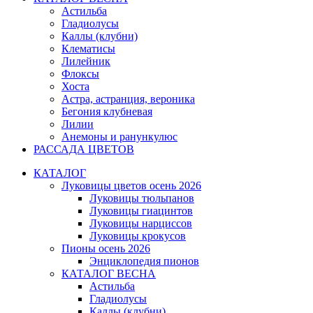
Астильба
Гладиолусы
Каллы (клубни)
Клематисы
Лилейник
Флоксы
Хоста
Астра, астранция, вероника
Бегония клубневая
Лилии
Анемоны и ранункулюс
РАССАДА ЦВЕТОВ
КАТАЛОГ
Луковицы цветов осень 2026
Луковицы тюльпанов
Луковицы гиацинтов
Луковицы нарциссов
Луковицы крокусов
Пионы осень 2026
Энциклопедия пионов
КАТАЛОГ ВЕСНА
Астильба
Гладиолусы
Каллы (клубни)