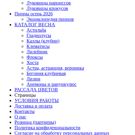
Луковицы нарциссов
Луковицы крокусов
Пионы осень 2026
Энциклопедия пионов
КАТАЛОГ ВЕСНА
Астильба
Гладиолусы
Каллы (клубни)
Клематисы
Лилейник
Флоксы
Хоста
Астра, астранция, вероника
Бегония клубневая
Лилии
Анемоны и ранункулюс
РАССАДА ЦВЕТОВ
Страницы
УСЛОВИЯ РАБОТЫ
Доставка и оплата
Контакты
О наc
Розница (партнеры)
Политика конфиденциальности
Согласие на обработку персональных данных