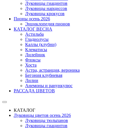
Луковицы гиацинтов
Луковицы нарциссов
Луковицы крокусов
Пионы осень 2026
Энциклопедия пионов
КАТАЛОГ ВЕСНА
Астильба
Гладиолусы
Каллы (клубни)
Клематисы
Лилейник
Флоксы
Хоста
Астра, астранция, вероника
Бегония клубневая
Лилии
Анемоны и ранункулюс
РАССАДА ЦВЕТОВ
КАТАЛОГ
Луковицы цветов осень 2026
Луковицы тюльпанов
Луковицы гиацинтов