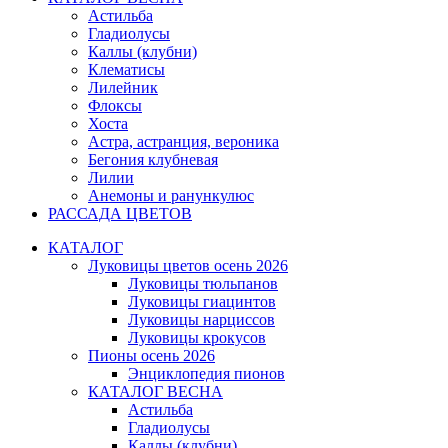
Астильба
Гладиолусы
Каллы (клубни)
Клематисы
Лилейник
Флоксы
Хоста
Астра, астранция, вероника
Бегония клубневая
Лилии
Анемоны и ранункулюс
РАССАДА ЦВЕТОВ
КАТАЛОГ
Луковицы цветов осень 2026
Луковицы тюльпанов
Луковицы гиацинтов
Луковицы нарциссов
Луковицы крокусов
Пионы осень 2026
Энциклопедия пионов
КАТАЛОГ ВЕСНА
Астильба
Гладиолусы
Каллы (клубни)