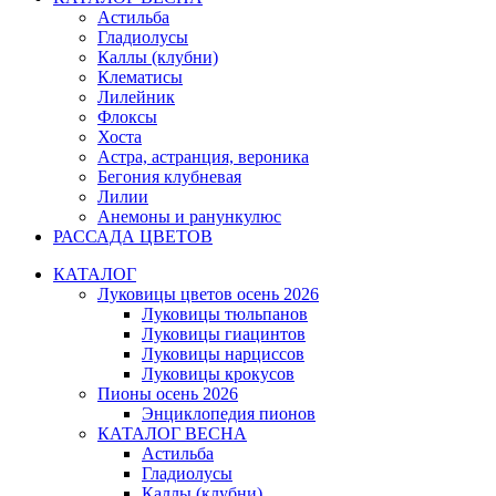
Астильба
Гладиолусы
Каллы (клубни)
Клематисы
Лилейник
Флоксы
Хоста
Астра, астранция, вероника
Бегония клубневая
Лилии
Анемоны и ранункулюс
РАССАДА ЦВЕТОВ
КАТАЛОГ
Луковицы цветов осень 2026
Луковицы тюльпанов
Луковицы гиацинтов
Луковицы нарциссов
Луковицы крокусов
Пионы осень 2026
Энциклопедия пионов
КАТАЛОГ ВЕСНА
Астильба
Гладиолусы
Каллы (клубни)