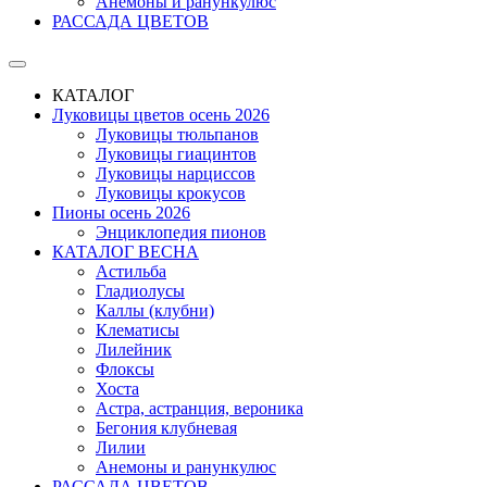
Анемоны и ранункулюс
РАССАДА ЦВЕТОВ
КАТАЛОГ
Луковицы цветов осень 2026
Луковицы тюльпанов
Луковицы гиацинтов
Луковицы нарциссов
Луковицы крокусов
Пионы осень 2026
Энциклопедия пионов
КАТАЛОГ ВЕСНА
Астильба
Гладиолусы
Каллы (клубни)
Клематисы
Лилейник
Флоксы
Хоста
Астра, астранция, вероника
Бегония клубневая
Лилии
Анемоны и ранункулюс
РАССАДА ЦВЕТОВ