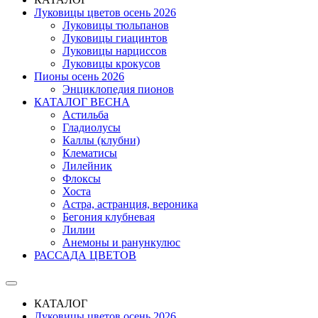
Луковицы цветов осень 2026
Луковицы тюльпанов
Луковицы гиацинтов
Луковицы нарциссов
Луковицы крокусов
Пионы осень 2026
Энциклопедия пионов
КАТАЛОГ ВЕСНА
Астильба
Гладиолусы
Каллы (клубни)
Клематисы
Лилейник
Флоксы
Хоста
Астра, астранция, вероника
Бегония клубневая
Лилии
Анемоны и ранункулюс
РАССАДА ЦВЕТОВ
КАТАЛОГ
Луковицы цветов осень 2026