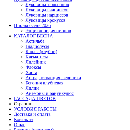
Луковицы тюльпанов
Луковицы гиацинтов
Луковицы нарциссов
Луковицы крокусов
Пионы осень 2026
Энциклопедия пионов
КАТАЛОГ ВЕСНА
Астильба
Гладиолусы
Каллы (клубни)
Клематисы
Лилейник
Флоксы
Хоста
Астра, астранция, вероника
Бегония клубневая
Лилии
Анемоны и ранункулюс
РАССАДА ЦВЕТОВ
Страницы
УСЛОВИЯ РАБОТЫ
Доставка и оплата
Контакты
О наc
Розница (партнеры)