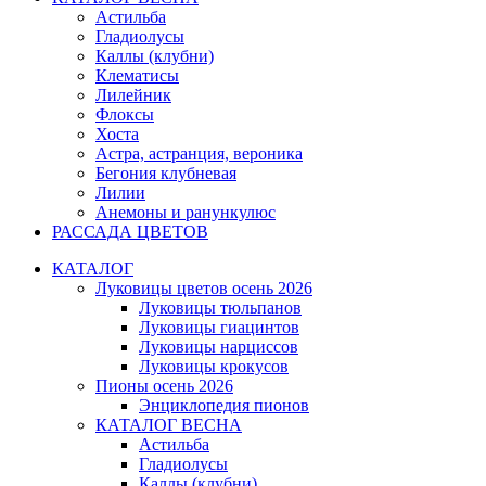
Астильба
Гладиолусы
Каллы (клубни)
Клематисы
Лилейник
Флоксы
Хоста
Астра, астранция, вероника
Бегония клубневая
Лилии
Анемоны и ранункулюс
РАССАДА ЦВЕТОВ
КАТАЛОГ
Луковицы цветов осень 2026
Луковицы тюльпанов
Луковицы гиацинтов
Луковицы нарциссов
Луковицы крокусов
Пионы осень 2026
Энциклопедия пионов
КАТАЛОГ ВЕСНА
Астильба
Гладиолусы
Каллы (клубни)