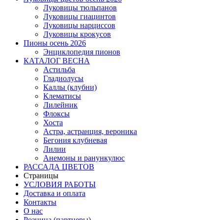
Луковицы тюльпанов
Луковицы гиацинтов
Луковицы нарциссов
Луковицы крокусов
Пионы осень 2026
Энциклопедия пионов
КАТАЛОГ ВЕСНА
Астильба
Гладиолусы
Каллы (клубни)
Клематисы
Лилейник
Флоксы
Хоста
Астра, астранция, вероника
Бегония клубневая
Лилии
Анемоны и ранункулюс
РАССАДА ЦВЕТОВ
Страницы
УСЛОВИЯ РАБОТЫ
Доставка и оплата
Контакты
О наc
Розница (партнеры)