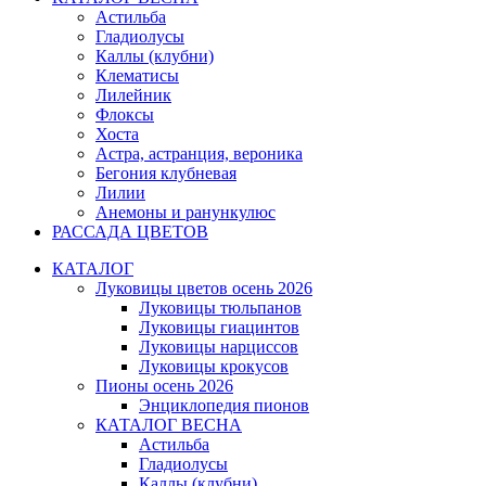
Астильба
Гладиолусы
Каллы (клубни)
Клематисы
Лилейник
Флоксы
Хоста
Астра, астранция, вероника
Бегония клубневая
Лилии
Анемоны и ранункулюс
РАССАДА ЦВЕТОВ
КАТАЛОГ
Луковицы цветов осень 2026
Луковицы тюльпанов
Луковицы гиацинтов
Луковицы нарциссов
Луковицы крокусов
Пионы осень 2026
Энциклопедия пионов
КАТАЛОГ ВЕСНА
Астильба
Гладиолусы
Каллы (клубни)