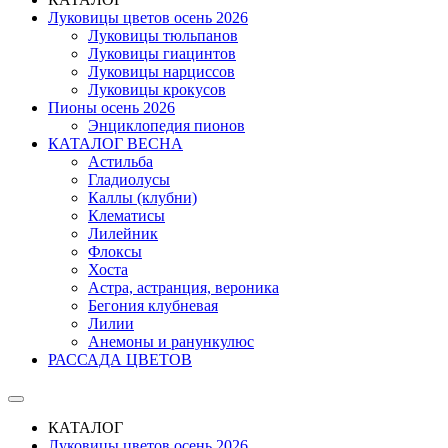
Луковицы цветов осень 2026
Луковицы тюльпанов
Луковицы гиацинтов
Луковицы нарциссов
Луковицы крокусов
Пионы осень 2026
Энциклопедия пионов
КАТАЛОГ ВЕСНА
Астильба
Гладиолусы
Каллы (клубни)
Клематисы
Лилейник
Флоксы
Хоста
Астра, астранция, вероника
Бегония клубневая
Лилии
Анемоны и ранункулюс
РАССАДА ЦВЕТОВ
КАТАЛОГ
Луковицы цветов осень 2026