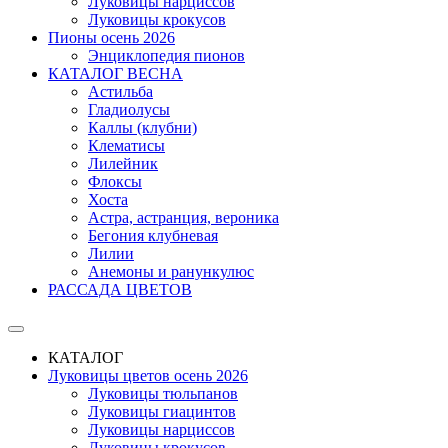
Луковицы нарциссов
Луковицы крокусов
Пионы осень 2026
Энциклопедия пионов
КАТАЛОГ ВЕСНА
Астильба
Гладиолусы
Каллы (клубни)
Клематисы
Лилейник
Флоксы
Хоста
Астра, астранция, вероника
Бегония клубневая
Лилии
Анемоны и ранункулюс
РАССАДА ЦВЕТОВ
КАТАЛОГ
Луковицы цветов осень 2026
Луковицы тюльпанов
Луковицы гиацинтов
Луковицы нарциссов
Луковицы крокусов