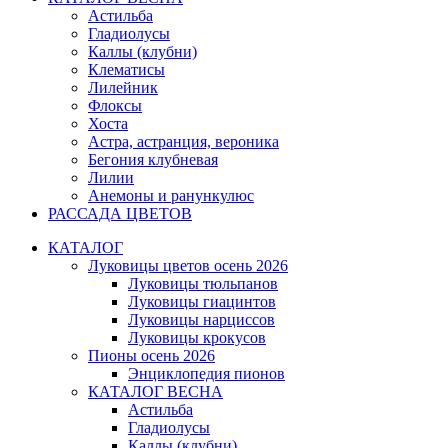
Астильба
Гладиолусы
Каллы (клубни)
Клематисы
Лилейник
Флоксы
Хоста
Астра, астранция, вероника
Бегония клубневая
Лилии
Анемоны и ранункулюс
РАССАДА ЦВЕТОВ
КАТАЛОГ
Луковицы цветов осень 2026
Луковицы тюльпанов
Луковицы гиацинтов
Луковицы нарциссов
Луковицы крокусов
Пионы осень 2026
Энциклопедия пионов
КАТАЛОГ ВЕСНА
Астильба
Гладиолусы
Каллы (клубни)