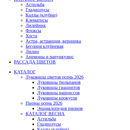
Астильба
Гладиолусы
Каллы (клубни)
Клематисы
Лилейник
Флоксы
Хоста
Астра, астранция, вероника
Бегония клубневая
Лилии
Анемоны и ранункулюс
РАССАДА ЦВЕТОВ
КАТАЛОГ
Луковицы цветов осень 2026
Луковицы тюльпанов
Луковицы гиацинтов
Луковицы нарциссов
Луковицы крокусов
Пионы осень 2026
Энциклопедия пионов
КАТАЛОГ ВЕСНА
Астильба
Гладиолусы
Каллы (клубни)