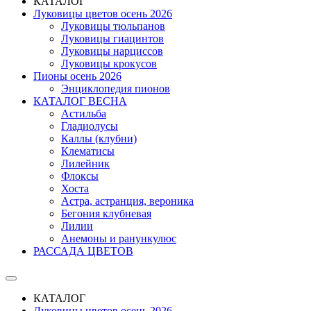
КАТАЛОГ
Луковицы цветов осень 2026
Луковицы тюльпанов
Луковицы гиацинтов
Луковицы нарциссов
Луковицы крокусов
Пионы осень 2026
Энциклопедия пионов
КАТАЛОГ ВЕСНА
Астильба
Гладиолусы
Каллы (клубни)
Клематисы
Лилейник
Флоксы
Хоста
Астра, астранция, вероника
Бегония клубневая
Лилии
Анемоны и ранункулюс
РАССАДА ЦВЕТОВ
КАТАЛОГ
Луковицы цветов осень 2026