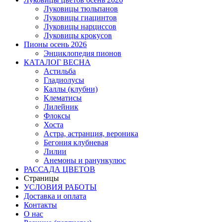
Луковицы тюльпанов
Луковицы гиацинтов
Луковицы нарциссов
Луковицы крокусов
Пионы осень 2026
Энциклопедия пионов
КАТАЛОГ ВЕСНА
Астильба
Гладиолусы
Каллы (клубни)
Клематисы
Лилейник
Флоксы
Хоста
Астра, астранция, вероника
Бегония клубневая
Лилии
Анемоны и ранункулюс
РАССАДА ЦВЕТОВ
Страницы
УСЛОВИЯ РАБОТЫ
Доставка и оплата
Контакты
О наc