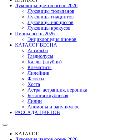
Луковицы цветов осень 2026
Луковицы тюльпанов
Луковицы гиацинтов
Луковицы нарциссов
Луковицы крокусов
Пионы осень 2026
Энциклопедия пионов
КАТАЛОГ ВЕСНА
Астильба
Гладиолусы
Каллы (клубни)
Клематисы
Лилейник
Флоксы
Хоста
Астра, астранция, вероника
Бегония клубневая
Лилии
Анемоны и ранункулюс
РАССАДА ЦВЕТОВ
КАТАЛОГ
Луковицы цветов осень 2026