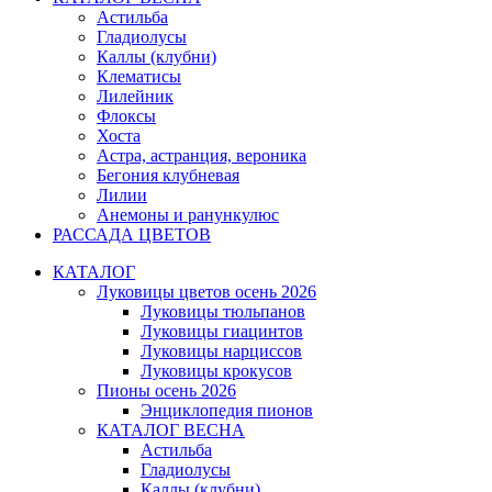
Астильба
Гладиолусы
Каллы (клубни)
Клематисы
Лилейник
Флоксы
Хоста
Астра, астранция, вероника
Бегония клубневая
Лилии
Анемоны и ранункулюс
РАССАДА ЦВЕТОВ
КАТАЛОГ
Луковицы цветов осень 2026
Луковицы тюльпанов
Луковицы гиацинтов
Луковицы нарциссов
Луковицы крокусов
Пионы осень 2026
Энциклопедия пионов
КАТАЛОГ ВЕСНА
Астильба
Гладиолусы
Каллы (клубни)