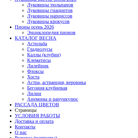
Луковицы тюльпанов
Луковицы гиацинтов
Луковицы нарциссов
Луковицы крокусов
Пионы осень 2026
Энциклопедия пионов
КАТАЛОГ ВЕСНА
Астильба
Гладиолусы
Каллы (клубни)
Клематисы
Лилейник
Флоксы
Хоста
Астра, астранция, вероника
Бегония клубневая
Лилии
Анемоны и ранункулюс
РАССАДА ЦВЕТОВ
Страницы
УСЛОВИЯ РАБОТЫ
Доставка и оплата
Контакты
О наc
Розница (партнеры)