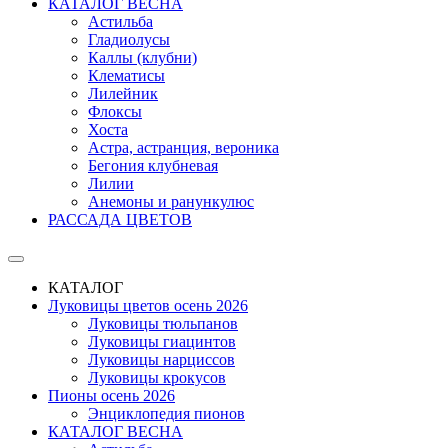
КАТАЛОГ ВЕСНА
Астильба
Гладиолусы
Каллы (клубни)
Клематисы
Лилейник
Флоксы
Хоста
Астра, астранция, вероника
Бегония клубневая
Лилии
Анемоны и ранункулюс
РАССАДА ЦВЕТОВ
КАТАЛОГ
Луковицы цветов осень 2026
Луковицы тюльпанов
Луковицы гиацинтов
Луковицы нарциссов
Луковицы крокусов
Пионы осень 2026
Энциклопедия пионов
КАТАЛОГ ВЕСНА