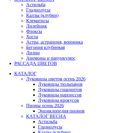
Астильба
Гладиолусы
Каллы (клубни)
Клематисы
Лилейник
Флоксы
Хоста
Астра, астранция, вероника
Бегония клубневая
Лилии
Анемоны и ранункулюс
РАССАДА ЦВЕТОВ
КАТАЛОГ
Луковицы цветов осень 2026
Луковицы тюльпанов
Луковицы гиацинтов
Луковицы нарциссов
Луковицы крокусов
Пионы осень 2026
Энциклопедия пионов
КАТАЛОГ ВЕСНА
Астильба
Гладиолусы
Каллы (клубни)