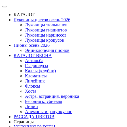
КАТАЛОГ
Луковицы цветов осень 2026
Луковицы тюльпанов
Луковицы гиацинтов
Луковицы нарциссов
Луковицы крокусов
Пионы осень 2026
Энциклопедия пионов
КАТАЛОГ ВЕСНА
Астильба
Гладиолусы
Каллы (клубни)
Клематисы
Лилейник
Флоксы
Хоста
Астра, астранция, вероника
Бегония клубневая
Лилии
Анемоны и ранункулюс
РАССАДА ЦВЕТОВ
Страницы
УСЛОВИЯ РАБОТЫ