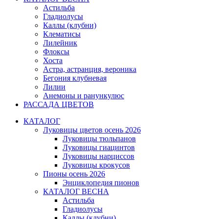
Астильба
Гладиолусы
Каллы (клубни)
Клематисы
Лилейник
Флоксы
Хоста
Астра, астранция, вероника
Бегония клубневая
Лилии
Анемоны и ранункулюс
РАССАДА ЦВЕТОВ
КАТАЛОГ
Луковицы цветов осень 2026
Луковицы тюльпанов
Луковицы гиацинтов
Луковицы нарциссов
Луковицы крокусов
Пионы осень 2026
Энциклопедия пионов
КАТАЛОГ ВЕСНА
Астильба
Гладиолусы
Каллы (клубни)