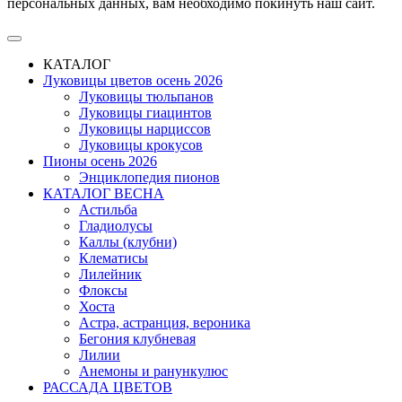
персональных данных, вам необходимо покинуть наш сайт.
КАТАЛОГ
Луковицы цветов осень 2026
Луковицы тюльпанов
Луковицы гиацинтов
Луковицы нарциссов
Луковицы крокусов
Пионы осень 2026
Энциклопедия пионов
КАТАЛОГ ВЕСНА
Астильба
Гладиолусы
Каллы (клубни)
Клематисы
Лилейник
Флоксы
Хоста
Астра, астранция, вероника
Бегония клубневая
Лилии
Анемоны и ранункулюс
РАССАДА ЦВЕТОВ