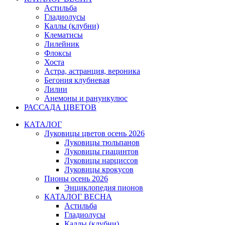
Астильба
Гладиолусы
Каллы (клубни)
Клематисы
Лилейник
Флоксы
Хоста
Астра, астранция, вероника
Бегония клубневая
Лилии
Анемоны и ранункулюс
РАССАДА ЦВЕТОВ
КАТАЛОГ
Луковицы цветов осень 2026
Луковицы тюльпанов
Луковицы гиацинтов
Луковицы нарциссов
Луковицы крокусов
Пионы осень 2026
Энциклопедия пионов
КАТАЛОГ ВЕСНА
Астильба
Гладиолусы
Каллы (клубни)