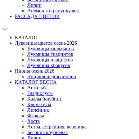
Лилии
Анемоны и ранункулюс
РАССАДА ЦВЕТОВ
КАТАЛОГ
Луковицы цветов осень 2026
Луковицы тюльпанов
Луковицы гиацинтов
Луковицы нарциссов
Луковицы крокусов
Пионы осень 2026
Энциклопедия пионов
КАТАЛОГ ВЕСНА
Астильба
Гладиолусы
Каллы (клубни)
Клематисы
Лилейник
Флоксы
Хоста
Астра, астранция, вероника
Бегония клубневая
Лилии