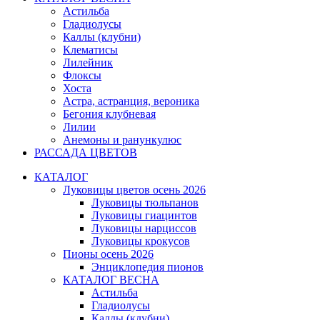
Астильба
Гладиолусы
Каллы (клубни)
Клематисы
Лилейник
Флоксы
Хоста
Астра, астранция, вероника
Бегония клубневая
Лилии
Анемоны и ранункулюс
РАССАДА ЦВЕТОВ
КАТАЛОГ
Луковицы цветов осень 2026
Луковицы тюльпанов
Луковицы гиацинтов
Луковицы нарциссов
Луковицы крокусов
Пионы осень 2026
Энциклопедия пионов
КАТАЛОГ ВЕСНА
Астильба
Гладиолусы
Каллы (клубни)