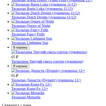
Тюльпан Флеш Поинт (Flash Point) луковицы 12/+
Тюльпан Banja Luka (луковицы 11/12)
Тюльпан Dutch Design (луковицы 11/12)
Тюльпан Queen of Night
Тюльпан Fancy Frills
Тюльпан Lightning Sun
В корзину
65
₽
Тюльпаны Триумф смесь сортов (луковицы)
В корзину
65
₽
Тюльпан Династи (Dynasty) луковицы 12/+
Тюльпан Kung-Fu 12/+
Тюльпан Monsella
Свяжитесь с нами