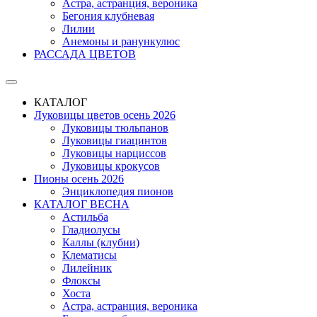
Астра, астранция, вероника
Бегония клубневая
Лилии
Анемоны и ранункулюс
РАССАДА ЦВЕТОВ
КАТАЛОГ
Луковицы цветов осень 2026
Луковицы тюльпанов
Луковицы гиацинтов
Луковицы нарциссов
Луковицы крокусов
Пионы осень 2026
Энциклопедия пионов
КАТАЛОГ ВЕСНА
Астильба
Гладиолусы
Каллы (клубни)
Клематисы
Лилейник
Флоксы
Хоста
Астра, астранция, вероника