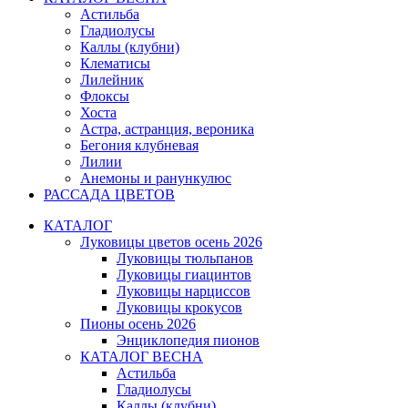
Астильба
Гладиолусы
Каллы (клубни)
Клематисы
Лилейник
Флоксы
Хоста
Астра, астранция, вероника
Бегония клубневая
Лилии
Анемоны и ранункулюс
РАССАДА ЦВЕТОВ
КАТАЛОГ
Луковицы цветов осень 2026
Луковицы тюльпанов
Луковицы гиацинтов
Луковицы нарциссов
Луковицы крокусов
Пионы осень 2026
Энциклопедия пионов
КАТАЛОГ ВЕСНА
Астильба
Гладиолусы
Каллы (клубни)