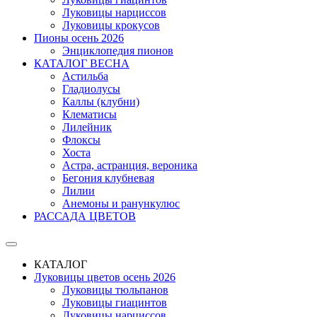
Луковицы нарциссов
Луковицы крокусов
Пионы осень 2026
Энциклопедия пионов
КАТАЛОГ ВЕСНА
Астильба
Гладиолусы
Каллы (клубни)
Клематисы
Лилейник
Флоксы
Хоста
Астра, астранция, вероника
Бегония клубневая
Лилии
Анемоны и ранункулюс
РАССАДА ЦВЕТОВ
КАТАЛОГ
Луковицы цветов осень 2026
Луковицы тюльпанов
Луковицы гиацинтов
Луковицы нарциссов