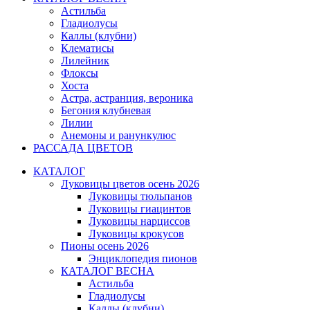
Астильба
Гладиолусы
Каллы (клубни)
Клематисы
Лилейник
Флоксы
Хоста
Астра, астранция, вероника
Бегония клубневая
Лилии
Анемоны и ранункулюс
РАССАДА ЦВЕТОВ
КАТАЛОГ
Луковицы цветов осень 2026
Луковицы тюльпанов
Луковицы гиацинтов
Луковицы нарциссов
Луковицы крокусов
Пионы осень 2026
Энциклопедия пионов
КАТАЛОГ ВЕСНА
Астильба
Гладиолусы
Каллы (клубни)