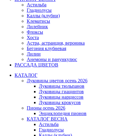
Астильба
Гладиолусы
Каллы (клубни)
Клематисы
Лилейник
Флоксы
Хоста
Астра, астранция, вероника
Бегония клубневая
Лилии
Анемоны и ранункулюс
РАССАДА ЦВЕТОВ
КАТАЛОГ
Луковицы цветов осень 2026
Луковицы тюльпанов
Луковицы гиацинтов
Луковицы нарциссов
Луковицы крокусов
Пионы осень 2026
Энциклопедия пионов
КАТАЛОГ ВЕСНА
Астильба
Гладиолусы
Каллы (клубни)