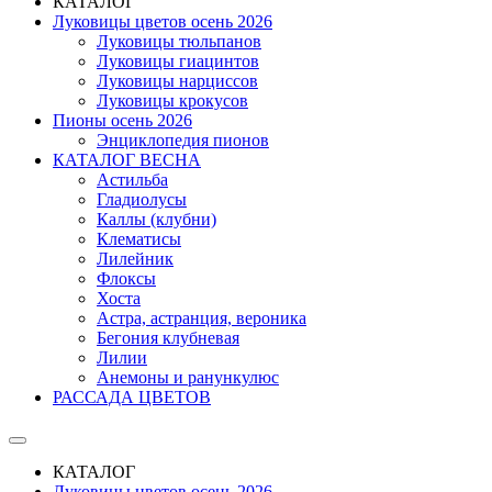
КАТАЛОГ
Луковицы цветов осень 2026
Луковицы тюльпанов
Луковицы гиацинтов
Луковицы нарциссов
Луковицы крокусов
Пионы осень 2026
Энциклопедия пионов
КАТАЛОГ ВЕСНА
Астильба
Гладиолусы
Каллы (клубни)
Клематисы
Лилейник
Флоксы
Хоста
Астра, астранция, вероника
Бегония клубневая
Лилии
Анемоны и ранункулюс
РАССАДА ЦВЕТОВ
КАТАЛОГ
Луковицы цветов осень 2026