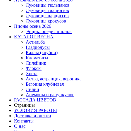
Луковицы тюльпанов
Луковицы гиацинтов
Луковицы нарциссов
Луковицы крокусов
Пионы осень 2026
Энциклопедия пионов
КАТАЛОГ ВЕСНА
Астильба
Гладиолусы
Каллы (клубни)
Клематисы
Лилейник
Флоксы
Хоста
Астра, астранция, вероника
Бегония клубневая
Лилии
Анемоны и ранункулюс
РАССАДА ЦВЕТОВ
Страницы
УСЛОВИЯ РАБОТЫ
Доставка и оплата
Контакты
О наc