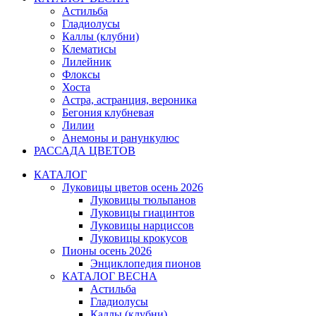
Астильба
Гладиолусы
Каллы (клубни)
Клематисы
Лилейник
Флоксы
Хоста
Астра, астранция, вероника
Бегония клубневая
Лилии
Анемоны и ранункулюс
РАССАДА ЦВЕТОВ
КАТАЛОГ
Луковицы цветов осень 2026
Луковицы тюльпанов
Луковицы гиацинтов
Луковицы нарциссов
Луковицы крокусов
Пионы осень 2026
Энциклопедия пионов
КАТАЛОГ ВЕСНА
Астильба
Гладиолусы
Каллы (клубни)