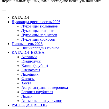
персональных данных, вам необходимо покинуть наш сайт.
КАТАЛОГ
Луковицы цветов осень 2026
Луковицы тюльпанов
Луковицы гиацинтов
Луковицы нарциссов
Луковицы крокусов
Пионы осень 2026
Энциклопедия пионов
КАТАЛОГ ВЕСНА
Астильба
Гладиолусы
Каллы (клубни)
Клематисы
Лилейник
Флоксы
Хоста
Астра, астранция, вероника
Бегония клубневая
Лилии
Анемоны и ранункулюс
РАССАДА ЦВЕТОВ