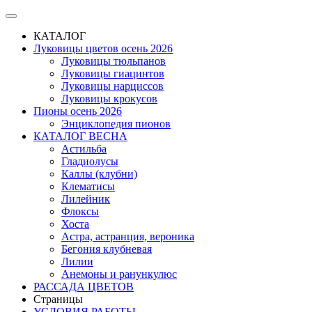
КАТАЛОГ
Луковицы цветов осень 2026
Луковицы тюльпанов
Луковицы гиацинтов
Луковицы нарциссов
Луковицы крокусов
Пионы осень 2026
Энциклопедия пионов
КАТАЛОГ ВЕСНА
Астильба
Гладиолусы
Каллы (клубни)
Клематисы
Лилейник
Флоксы
Хоста
Астра, астранция, вероника
Бегония клубневая
Лилии
Анемоны и ранункулюс
РАССАДА ЦВЕТОВ
Страницы
УСЛОВИЯ РАБОТЫ