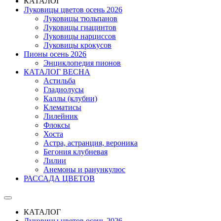
КАТАЛОГ
Луковицы цветов осень 2026
Луковицы тюльпанов
Луковицы гиацинтов
Луковицы нарциссов
Луковицы крокусов
Пионы осень 2026
Энциклопедия пионов
КАТАЛОГ ВЕСНА
Астильба
Гладиолусы
Каллы (клубни)
Клематисы
Лилейник
Флоксы
Хоста
Астра, астранция, вероника
Бегония клубневая
Лилии
Анемоны и ранункулюс
РАССАДА ЦВЕТОВ
КАТАЛОГ
Луковицы цветов осень 2026