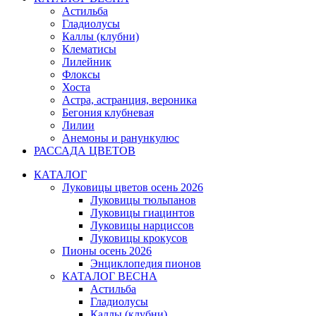
Астильба
Гладиолусы
Каллы (клубни)
Клематисы
Лилейник
Флоксы
Хоста
Астра, астранция, вероника
Бегония клубневая
Лилии
Анемоны и ранункулюс
РАССАДА ЦВЕТОВ
КАТАЛОГ
Луковицы цветов осень 2026
Луковицы тюльпанов
Луковицы гиацинтов
Луковицы нарциссов
Луковицы крокусов
Пионы осень 2026
Энциклопедия пионов
КАТАЛОГ ВЕСНА
Астильба
Гладиолусы
Каллы (клубни)