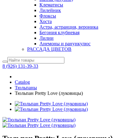
Клематисы
Лилейник
Флоксы
Хоста
Астра, астранция, вероника
Бегония клубневая
Лилии
Анемоны и ранункулюс
РАССАДА ЦВЕТОВ
8 (926) 131-39-33
Catalog
Тюльпаны
Тюльпан Pretty Love (луковицы)