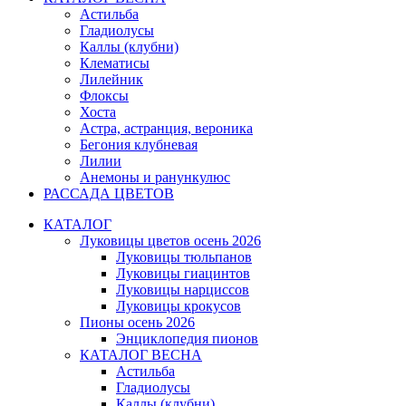
Астильба
Гладиолусы
Каллы (клубни)
Клематисы
Лилейник
Флоксы
Хоста
Астра, астранция, вероника
Бегония клубневая
Лилии
Анемоны и ранункулюс
РАССАДА ЦВЕТОВ
КАТАЛОГ
Луковицы цветов осень 2026
Луковицы тюльпанов
Луковицы гиацинтов
Луковицы нарциссов
Луковицы крокусов
Пионы осень 2026
Энциклопедия пионов
КАТАЛОГ ВЕСНА
Астильба
Гладиолусы
Каллы (клубни)