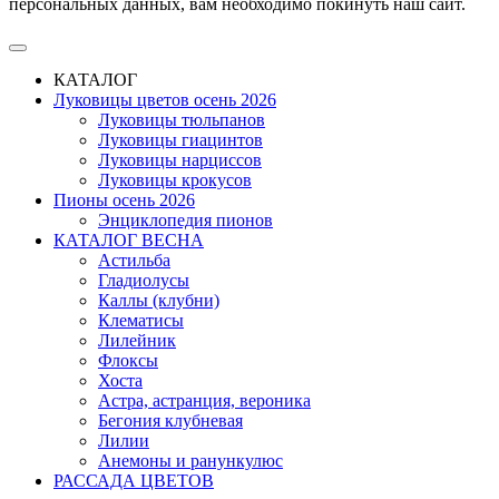
персональных данных, вам необходимо покинуть наш сайт.
КАТАЛОГ
Луковицы цветов осень 2026
Луковицы тюльпанов
Луковицы гиацинтов
Луковицы нарциссов
Луковицы крокусов
Пионы осень 2026
Энциклопедия пионов
КАТАЛОГ ВЕСНА
Астильба
Гладиолусы
Каллы (клубни)
Клематисы
Лилейник
Флоксы
Хоста
Астра, астранция, вероника
Бегония клубневая
Лилии
Анемоны и ранункулюс
РАССАДА ЦВЕТОВ