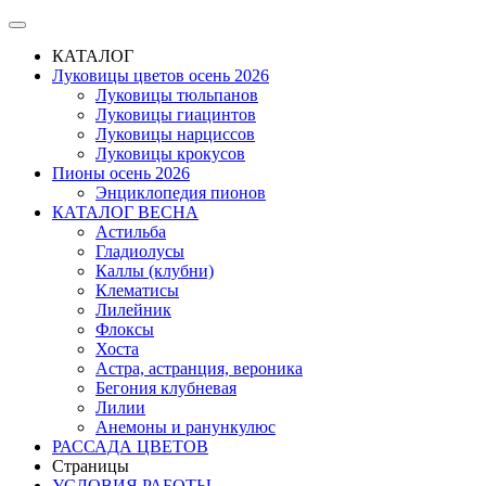
КАТАЛОГ
Луковицы цветов осень 2026
Луковицы тюльпанов
Луковицы гиацинтов
Луковицы нарциссов
Луковицы крокусов
Пионы осень 2026
Энциклопедия пионов
КАТАЛОГ ВЕСНА
Астильба
Гладиолусы
Каллы (клубни)
Клематисы
Лилейник
Флоксы
Хоста
Астра, астранция, вероника
Бегония клубневая
Лилии
Анемоны и ранункулюс
РАССАДА ЦВЕТОВ
Страницы
УСЛОВИЯ РАБОТЫ