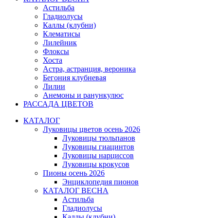
Астильба
Гладиолусы
Каллы (клубни)
Клематисы
Лилейник
Флоксы
Хоста
Астра, астранция, вероника
Бегония клубневая
Лилии
Анемоны и ранункулюс
РАССАДА ЦВЕТОВ
КАТАЛОГ
Луковицы цветов осень 2026
Луковицы тюльпанов
Луковицы гиацинтов
Луковицы нарциссов
Луковицы крокусов
Пионы осень 2026
Энциклопедия пионов
КАТАЛОГ ВЕСНА
Астильба
Гладиолусы
Каллы (клубни)