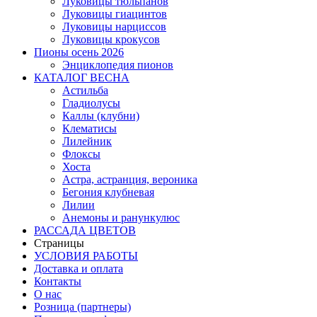
Луковицы тюльпанов
Луковицы гиацинтов
Луковицы нарциссов
Луковицы крокусов
Пионы осень 2026
Энциклопедия пионов
КАТАЛОГ ВЕСНА
Астильба
Гладиолусы
Каллы (клубни)
Клематисы
Лилейник
Флоксы
Хоста
Астра, астранция, вероника
Бегония клубневая
Лилии
Анемоны и ранункулюс
РАССАДА ЦВЕТОВ
Страницы
УСЛОВИЯ РАБОТЫ
Доставка и оплата
Контакты
О наc
Розница (партнеры)