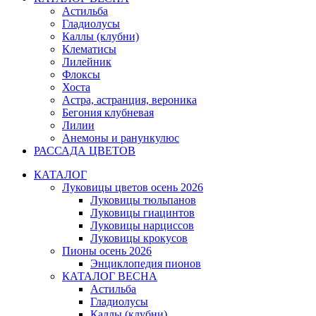
Астильба
Гладиолусы
Каллы (клубни)
Клематисы
Лилейник
Флоксы
Хоста
Астра, астранция, вероника
Бегония клубневая
Лилии
Анемоны и ранункулюс
РАССАДА ЦВЕТОВ
КАТАЛОГ
Луковицы цветов осень 2026
Луковицы тюльпанов
Луковицы гиацинтов
Луковицы нарциссов
Луковицы крокусов
Пионы осень 2026
Энциклопедия пионов
КАТАЛОГ ВЕСНА
Астильба
Гладиолусы
Каллы (клубни)