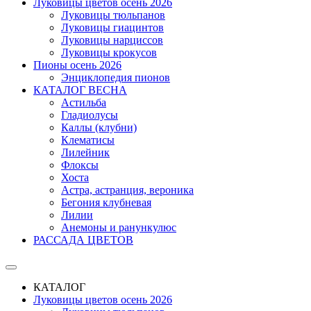
Луковицы цветов осень 2026
Луковицы тюльпанов
Луковицы гиацинтов
Луковицы нарциссов
Луковицы крокусов
Пионы осень 2026
Энциклопедия пионов
КАТАЛОГ ВЕСНА
Астильба
Гладиолусы
Каллы (клубни)
Клематисы
Лилейник
Флоксы
Хоста
Астра, астранция, вероника
Бегония клубневая
Лилии
Анемоны и ранункулюс
РАССАДА ЦВЕТОВ
КАТАЛОГ
Луковицы цветов осень 2026