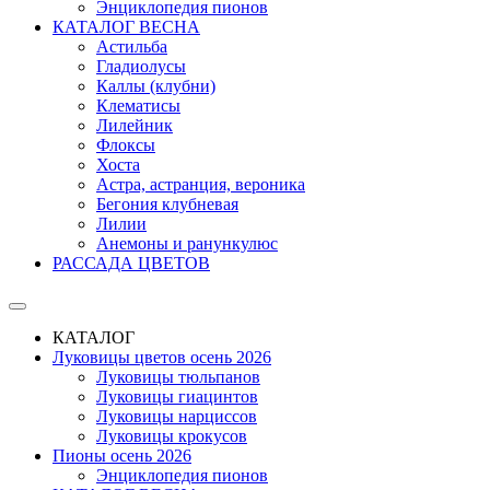
Энциклопедия пионов
КАТАЛОГ ВЕСНА
Астильба
Гладиолусы
Каллы (клубни)
Клематисы
Лилейник
Флоксы
Хоста
Астра, астранция, вероника
Бегония клубневая
Лилии
Анемоны и ранункулюс
РАССАДА ЦВЕТОВ
КАТАЛОГ
Луковицы цветов осень 2026
Луковицы тюльпанов
Луковицы гиацинтов
Луковицы нарциссов
Луковицы крокусов
Пионы осень 2026
Энциклопедия пионов