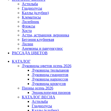
Астильба
Гладиолусы
Каллы (клубни)
Клематисы
Лилейник
Флоксы
Хоста
Астра, астранция, вероника
Бегония клубневая
Лилии
Анемоны и ранункулюс
РАССАДА ЦВЕТОВ
КАТАЛОГ
Луковицы цветов осень 2026
Луковицы тюльпанов
Луковицы гиацинтов
Луковицы нарциссов
Луковицы крокусов
Пионы осень 2026
Энциклопедия пионов
КАТАЛОГ ВЕСНА
Астильба
Гладиолусы
Каллы (клубни)