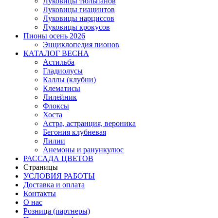
Луковицы тюльпанов
Луковицы гиацинтов
Луковицы нарциссов
Луковицы крокусов
Пионы осень 2026
Энциклопедия пионов
КАТАЛОГ ВЕСНА
Астильба
Гладиолусы
Каллы (клубни)
Клематисы
Лилейник
Флоксы
Хоста
Астра, астранция, вероника
Бегония клубневая
Лилии
Анемоны и ранункулюс
РАССАДА ЦВЕТОВ
Страницы
УСЛОВИЯ РАБОТЫ
Доставка и оплата
Контакты
О наc
Розница (партнеры)