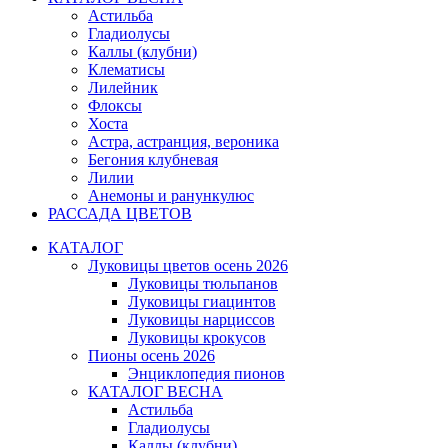
Астильба
Гладиолусы
Каллы (клубни)
Клематисы
Лилейник
Флоксы
Хоста
Астра, астранция, вероника
Бегония клубневая
Лилии
Анемоны и ранункулюс
РАССАДА ЦВЕТОВ
КАТАЛОГ
Луковицы цветов осень 2026
Луковицы тюльпанов
Луковицы гиацинтов
Луковицы нарциссов
Луковицы крокусов
Пионы осень 2026
Энциклопедия пионов
КАТАЛОГ ВЕСНА
Астильба
Гладиолусы
Каллы (клубни)