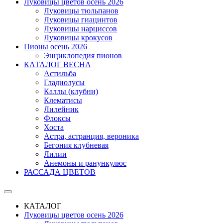
Луковицы цветов осень 2026
Луковицы тюльпанов
Луковицы гиацинтов
Луковицы нарциссов
Луковицы крокусов
Пионы осень 2026
Энциклопедия пионов
КАТАЛОГ ВЕСНА
Астильба
Гладиолусы
Каллы (клубни)
Клематисы
Лилейник
Флоксы
Хоста
Астра, астранция, вероника
Бегония клубневая
Лилии
Анемоны и ранункулюс
РАССАДА ЦВЕТОВ
КАТАЛОГ
Луковицы цветов осень 2026