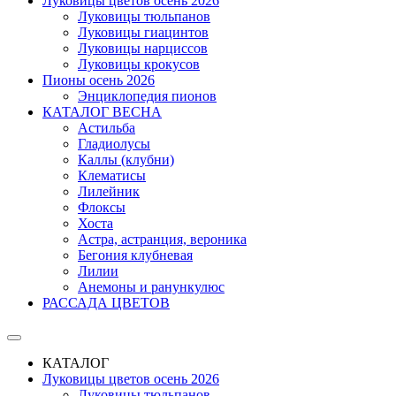
Луковицы цветов осень 2026
Луковицы тюльпанов
Луковицы гиацинтов
Луковицы нарциссов
Луковицы крокусов
Пионы осень 2026
Энциклопедия пионов
КАТАЛОГ ВЕСНА
Астильба
Гладиолусы
Каллы (клубни)
Клематисы
Лилейник
Флоксы
Хоста
Астра, астранция, вероника
Бегония клубневая
Лилии
Анемоны и ранункулюс
РАССАДА ЦВЕТОВ
КАТАЛОГ
Луковицы цветов осень 2026
Луковицы тюльпанов