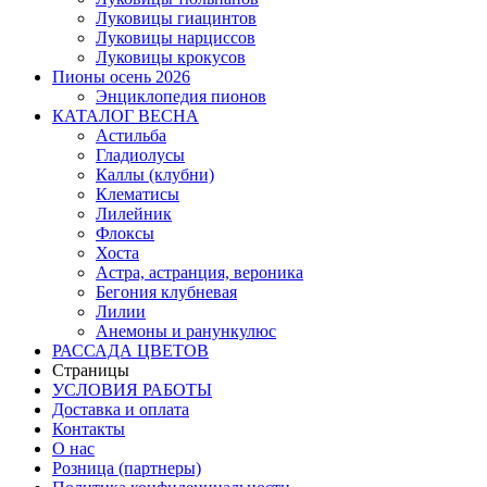
Луковицы гиацинтов
Луковицы нарциссов
Луковицы крокусов
Пионы осень 2026
Энциклопедия пионов
КАТАЛОГ ВЕСНА
Астильба
Гладиолусы
Каллы (клубни)
Клематисы
Лилейник
Флоксы
Хоста
Астра, астранция, вероника
Бегония клубневая
Лилии
Анемоны и ранункулюс
РАССАДА ЦВЕТОВ
Страницы
УСЛОВИЯ РАБОТЫ
Доставка и оплата
Контакты
О наc
Розница (партнеры)