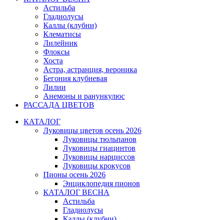
Астильба
Гладиолусы
Каллы (клубни)
Клематисы
Лилейник
Флоксы
Хоста
Астра, астранция, вероника
Бегония клубневая
Лилии
Анемоны и ранункулюс
РАССАДА ЦВЕТОВ
КАТАЛОГ
Луковицы цветов осень 2026
Луковицы тюльпанов
Луковицы гиацинтов
Луковицы нарциссов
Луковицы крокусов
Пионы осень 2026
Энциклопедия пионов
КАТАЛОГ ВЕСНА
Астильба
Гладиолусы
Каллы (клубни)