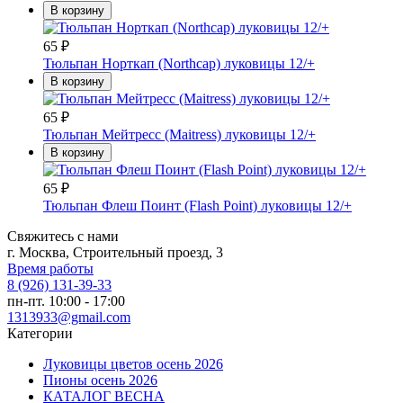
В корзину
65
₽
Тюльпан Норткап (Northcap) луковицы 12/+
В корзину
65
₽
Тюльпан Мейтресс (Maitress) луковицы 12/+
В корзину
65
₽
Тюльпан Флеш Поинт (Flash Point) луковицы 12/+
Свяжитесь с нами
г. Москва, Строительный проезд, 3
Время работы
8 (926) 131-39-33
пн-пт. 10:00 - 17:00
1313933@gmail.com
Категории
Луковицы цветов осень 2026
Пионы осень 2026
КАТАЛОГ ВЕСНА