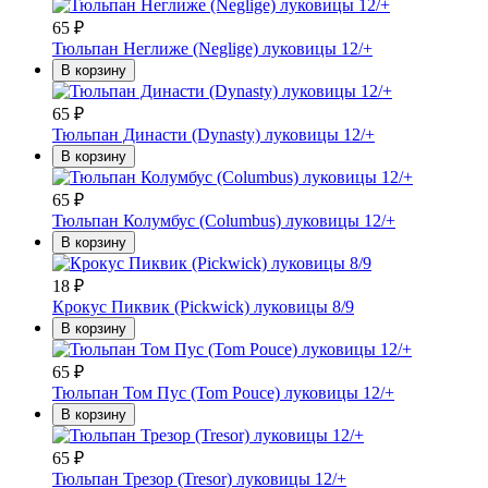
65
₽
Тюльпан Неглиже (Neglige) луковицы 12/+
В корзину
65
₽
Тюльпан Династи (Dynasty) луковицы 12/+
В корзину
65
₽
Тюльпан Колумбус (Columbus) луковицы 12/+
В корзину
18
₽
Крокус Пиквик (Pickwick) луковицы 8/9
В корзину
65
₽
Тюльпан Том Пус (Tom Pouce) луковицы 12/+
В корзину
65
₽
Тюльпан Трезор (Tresor) луковицы 12/+