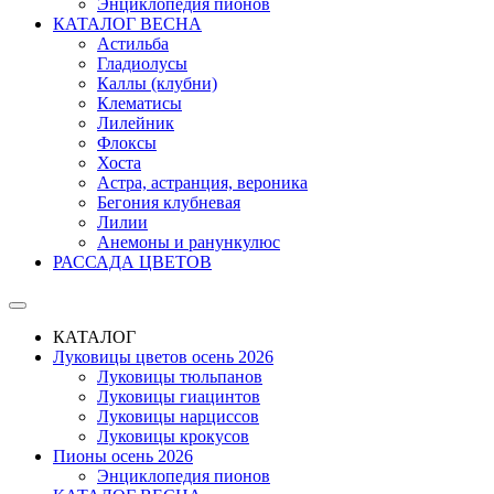
Энциклопедия пионов
КАТАЛОГ ВЕСНА
Астильба
Гладиолусы
Каллы (клубни)
Клематисы
Лилейник
Флоксы
Хоста
Астра, астранция, вероника
Бегония клубневая
Лилии
Анемоны и ранункулюс
РАССАДА ЦВЕТОВ
КАТАЛОГ
Луковицы цветов осень 2026
Луковицы тюльпанов
Луковицы гиацинтов
Луковицы нарциссов
Луковицы крокусов
Пионы осень 2026
Энциклопедия пионов