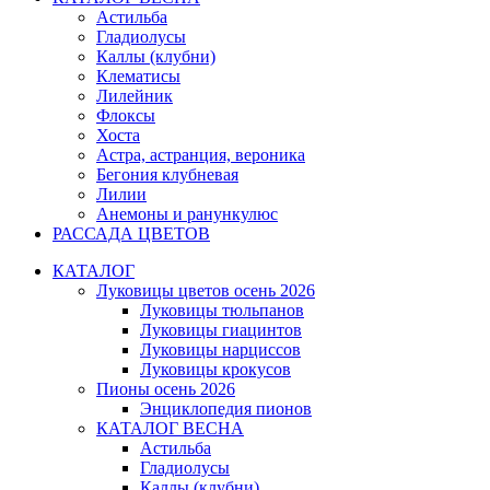
Астильба
Гладиолусы
Каллы (клубни)
Клематисы
Лилейник
Флоксы
Хоста
Астра, астранция, вероника
Бегония клубневая
Лилии
Анемоны и ранункулюс
РАССАДА ЦВЕТОВ
КАТАЛОГ
Луковицы цветов осень 2026
Луковицы тюльпанов
Луковицы гиацинтов
Луковицы нарциссов
Луковицы крокусов
Пионы осень 2026
Энциклопедия пионов
КАТАЛОГ ВЕСНА
Астильба
Гладиолусы
Каллы (клубни)