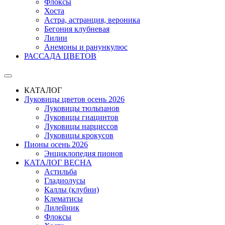
Флоксы
Хоста
Астра, астранция, вероника
Бегония клубневая
Лилии
Анемоны и ранункулюс
РАССАДА ЦВЕТОВ
КАТАЛОГ
Луковицы цветов осень 2026
Луковицы тюльпанов
Луковицы гиацинтов
Луковицы нарциссов
Луковицы крокусов
Пионы осень 2026
Энциклопедия пионов
КАТАЛОГ ВЕСНА
Астильба
Гладиолусы
Каллы (клубни)
Клематисы
Лилейник
Флоксы