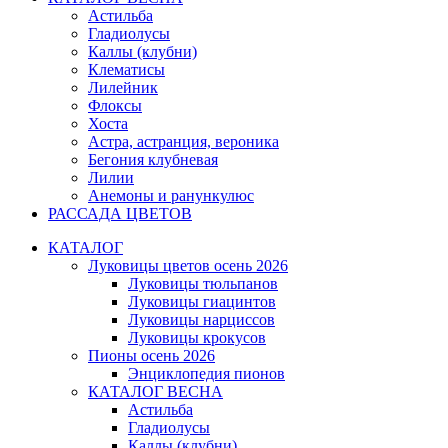
Астильба
Гладиолусы
Каллы (клубни)
Клематисы
Лилейник
Флоксы
Хоста
Астра, астранция, вероника
Бегония клубневая
Лилии
Анемоны и ранункулюс
РАССАДА ЦВЕТОВ
КАТАЛОГ
Луковицы цветов осень 2026
Луковицы тюльпанов
Луковицы гиацинтов
Луковицы нарциссов
Луковицы крокусов
Пионы осень 2026
Энциклопедия пионов
КАТАЛОГ ВЕСНА
Астильба
Гладиолусы
Каллы (клубни)