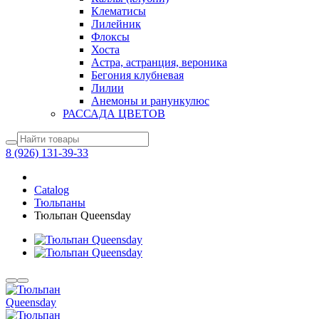
Клематисы
Лилейник
Флоксы
Хоста
Астра, астранция, вероника
Бегония клубневая
Лилии
Анемоны и ранункулюс
РАССАДА ЦВЕТОВ
8 (926) 131-39-33
Catalog
Тюльпаны
Тюльпан Queensday