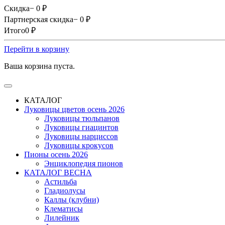
Скидка
− 0
₽
Партнерская скидка
− 0
₽
Итого
0
₽
Перейти в корзину
Ваша корзина пуста.
КАТАЛОГ
Луковицы цветов осень 2026
Луковицы тюльпанов
Луковицы гиацинтов
Луковицы нарциссов
Луковицы крокусов
Пионы осень 2026
Энциклопедия пионов
КАТАЛОГ ВЕСНА
Астильба
Гладиолусы
Каллы (клубни)
Клематисы
Лилейник